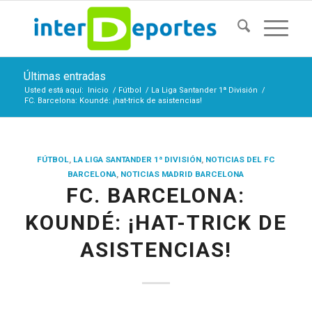
Últimas entradas
Usted está aquí:
Inicio
/
Fútbol
/
La Liga Santander 1ª División
/
FC. Barcelona: Koundé: ¡hat-trick de asistencias!
FÚTBOL
,
LA LIGA SANTANDER 1ª DIVISIÓN
,
NOTICIAS DEL FC
BARCELONA
,
NOTICIAS MADRID BARCELONA
FC. BARCELONA:
KOUNDÉ: ¡HAT-TRICK DE
ASISTENCIAS!