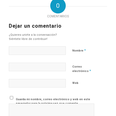
0
COMENTARIOS
Dejar un comentario
¿Quieres unirte a la conversación?
Siéntete libre de contribuir!
*
Nombre
Correo
*
electrónico
Web
Guarda mi nombre, correo electrónico y web en este
navegador para la próxima vez que comente.