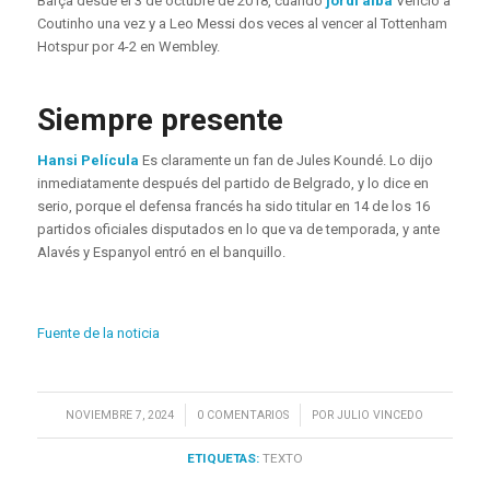
Barça desde el 3 de octubre de 2018, cuando
jordi alba
Venció a
Coutinho una vez y a Leo Messi dos veces al vencer al Tottenham
Hotspur por 4-2 en Wembley.
Siempre presente
Hansi Película
Es claramente un fan de Jules Koundé. Lo dijo
inmediatamente después del partido de Belgrado, y lo dice en
serio, porque el defensa francés ha sido titular en 14 de los 16
partidos oficiales disputados en lo que va de temporada, y ante
Alavés y Espanyol entró en el banquillo.
Fuente de la noticia
/
/
NOVIEMBRE 7, 2024
0 COMENTARIOS
POR
JULIO VINCEDO
ETIQUETAS:
TEXTO