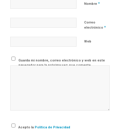
*
Nombre
Correo
*
electrónico
Web
Guarda mi nombre, correo electrónico y web en este
navegador para la próxima vez que comente.
Acepto la
Política de Privacidad