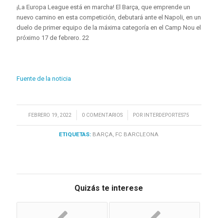
¡La Europa League está en marcha! El Barça, que emprende un
nuevo camino en esta competición, debutará ante el Napoli, en un
duelo de primer equipo de la máxima categoría en el Camp Nou el
próximo 17 de febrero. 22
Fuente de la noticia
/
/
FEBRERO 19, 2022
0 COMENTARIOS
POR
INTERDEPORTES75
ETIQUETAS:
BARÇA
,
FC BARCLEONA
Quizás te interese