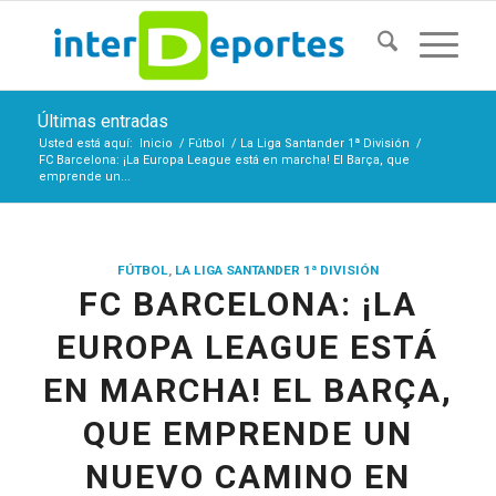
Últimas entradas
Usted está aquí:
Inicio
/
Fútbol
/
La Liga Santander 1ª División
/
FC Barcelona: ¡La Europa League está en marcha! El Barça, que
emprende un...
FÚTBOL
,
LA LIGA SANTANDER 1ª DIVISIÓN
FC BARCELONA: ¡LA
EUROPA LEAGUE ESTÁ
EN MARCHA! EL BARÇA,
QUE EMPRENDE UN
NUEVO CAMINO EN