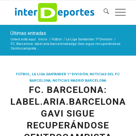
Últimas entradas
Usted está aquí:
Inicio
/
Fútbol
/
La Liga Santander 1ª División
/
FC. Barcelona: label.aria.barcelonabadge Gavi sigue recuperándose
Centrocampista ...
FÚTBOL
,
LA LIGA SANTANDER 1ª DIVISIÓN
,
NOTICIAS DEL FC
BARCELONA
,
NOTICIAS MADRID BARCELONA
FC. BARCELONA:
LABEL.ARIA.BARCELONAB
GAVI SIGUE
RECUPERÁNDOSE