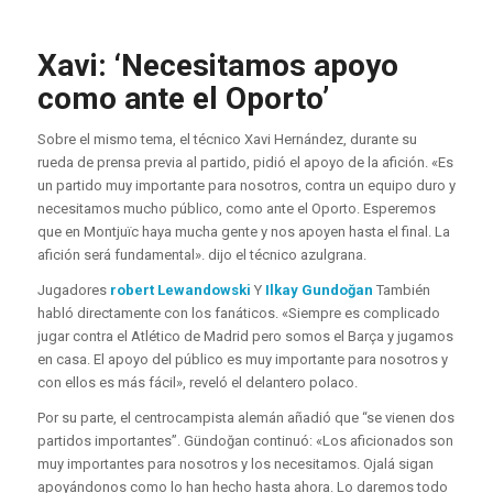
Xavi: ‘Necesitamos apoyo
como ante el Oporto’
Sobre el mismo tema, el técnico Xavi Hernández, durante su
rueda de prensa previa al partido, pidió el apoyo de la afición. «Es
un partido muy importante para nosotros, contra un equipo duro y
necesitamos mucho público, como ante el Oporto. Esperemos
que en Montjuïc haya mucha gente y nos apoyen hasta el final. La
afición será fundamental». dijo el técnico azulgrana.
Jugadores
robert Lewandowski
Y
Ilkay Gundoğan
También
habló directamente con los fanáticos. «Siempre es complicado
jugar contra el Atlético de Madrid pero somos el Barça y jugamos
en casa. El apoyo del público es muy importante para nosotros y
con ellos es más fácil», reveló el delantero polaco.
Por su parte, el centrocampista alemán añadió que “se vienen dos
partidos importantes”. Gündoğan continuó: «Los aficionados son
muy importantes para nosotros y los necesitamos. Ojalá sigan
apoyándonos como lo han hecho hasta ahora. Lo daremos todo