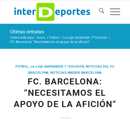
Últimas entradas
Usted está aquí:
Inicio
/
Fútbol
/
La Liga Santander 1ª División
/
FC. Barcelona: “Necesitamos el apoyo de la afición”
FÚTBOL
,
LA LIGA SANTANDER 1ª DIVISIÓN
,
NOTICIAS DEL FC
BARCELONA
,
NOTICIAS MADRID BARCELONA
FC. BARCELONA:
“NECESITAMOS EL
APOYO DE LA AFICIÓN”