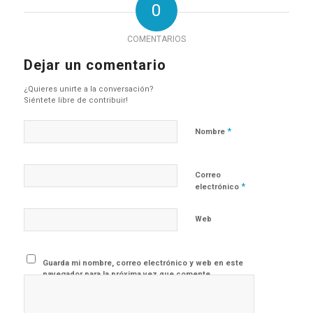
0
COMENTARIOS
Dejar un comentario
¿Quieres unirte a la conversación?
Siéntete libre de contribuir!
*
Nombre
Correo
*
electrónico
Web
Guarda mi nombre, correo electrónico y web en este
navegador para la próxima vez que comente.