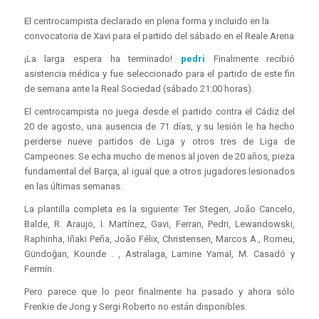
El centrocampista declarado en plena forma y incluido en la
convocatoria de Xavi para el partido del sábado en el Reale Arena
¡La larga espera ha terminado!
pedri
Finalmente recibió
asistencia médica y fue seleccionado para el partido de este fin
de semana ante la Real Sociedad (sábado 21:00 horas).
El centrocampista no juega desde el partido contra el Cádiz del
20 de agosto, una ausencia de 71 días, y su lesión le ha hecho
perderse nueve partidos de Liga y otros tres de Liga de
Campeones. Se echa mucho de menos al joven de 20 años, pieza
fundamental del Barça, al igual que a otros jugadores lesionados
en las últimas semanas.
La plantilla completa es la siguiente: Ter Stegen, João Cancelo,
Balde, R. Araujo, I. Martínez, Gavi, Ferran, Pedri, Lewandowski,
Raphinha, Iñaki Peña, João Félix, Christensen, Marcos A., Romeu,
Gündoğan, Kounde . , Astralaga, Lamine Yamal, M. Casadó y
Fermín.
Pero parece que lo peor finalmente ha pasado y ahora sólo
Frenkie de Jong y Sergi Roberto no están disponibles.