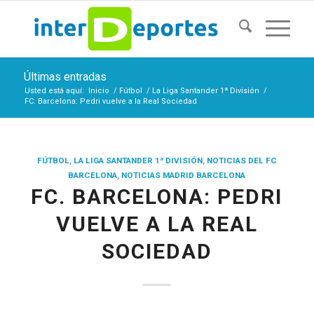
Últimas entradas
Usted está aquí:
Inicio
/
Fútbol
/
La Liga Santander 1ª División
/
FC. Barcelona: Pedri vuelve a la Real Sociedad
FÚTBOL
,
LA LIGA SANTANDER 1ª DIVISIÓN
,
NOTICIAS DEL FC
BARCELONA
,
NOTICIAS MADRID BARCELONA
FC. BARCELONA: PEDRI
VUELVE A LA REAL
SOCIEDAD