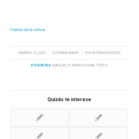
.
Fuente de la noticia
/
/
FEBRERO 14, 2022
0 COMENTARIOS
POR
INTERDEPORTES75
ETIQUETAS:
BARÇA
,
FC BARCLEONA
,
TEXTO
Quizás te interese