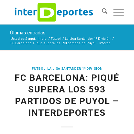
Últimas entradas
Usted está aquí:
Inicio
/
Fútbol
/
La Liga Santander 1ª División
/
FC Barcelona: Piqué supera los 593 partidos de Puyol – Interde...
FÚTBOL
,
LA LIGA SANTANDER 1ª DIVISIÓN
FC BARCELONA: PIQUÉ
SUPERA LOS 593
PARTIDOS DE PUYOL –
INTERDEPORTES