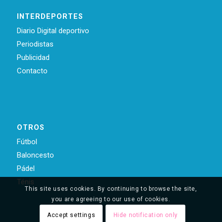
INTERDEPORTES
Diario Digital deportivo
Periodistas
Publicidad
Contacto
OTROS
Fútbol
Baloncesto
Pádel
Ténis
This site uses cookies. By continuing to browse the site,
you are agreeing to our use of cookies.
Accept settings
Hide notification only