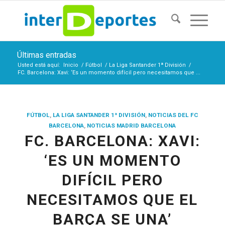
Últimas entradas
Usted está aquí:
Inicio
/
Fútbol
/
La Liga Santander 1ª División
/
FC. Barcelona: Xavi: ‘Es un momento difícil pero necesitamos que ...
FÚTBOL
,
LA LIGA SANTANDER 1ª DIVISIÓN
,
NOTICIAS DEL FC
BARCELONA
,
NOTICIAS MADRID BARCELONA
FC. BARCELONA: XAVI:
‘ES UN MOMENTO
DIFÍCIL PERO
NECESITAMOS QUE EL
BARÇA SE UNA’