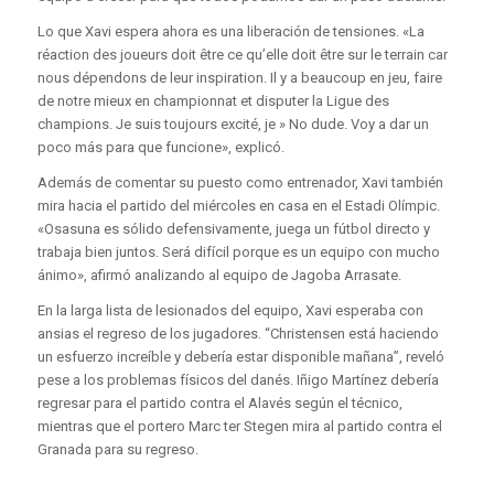
Lo que Xavi espera ahora es una liberación de tensiones. «La
réaction des joueurs doit être ce qu’elle doit être sur le terrain car
nous dépendons de leur inspiration. Il y a beaucoup en jeu, faire
de notre mieux en championnat et disputer la Ligue des
champions. Je suis toujours excité, je » No dude. Voy a dar un
poco más para que funcione», explicó.
Además de comentar su puesto como entrenador, Xavi también
mira hacia el partido del miércoles en casa en el Estadi Olímpic.
«Osasuna es sólido defensivamente, juega un fútbol directo y
trabaja bien juntos. Será difícil porque es un equipo con mucho
ánimo», afirmó analizando al equipo de Jagoba Arrasate.
En la larga lista de lesionados del equipo, Xavi esperaba con
ansias el regreso de los jugadores. “Christensen está haciendo
un esfuerzo increíble y debería estar disponible mañana”, reveló
pese a los problemas físicos del danés. Iñigo Martínez debería
regresar para el partido contra el Alavés según el técnico,
mientras que el portero Marc ter Stegen mira al partido contra el
Granada para su regreso.