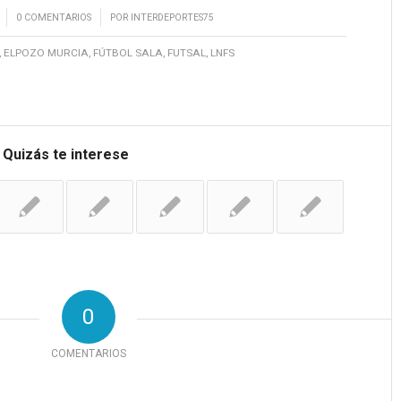
/
0 COMENTARIOS
POR
INTERDEPORTES75
,
ELPOZO MURCIA
,
FÚTBOL SALA
,
FUTSAL
,
LNFS
Quizás te interese
0
COMENTARIOS