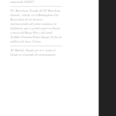
temporada 2026/27
FC. Barcelona: Escudo del FC Barcelona
Cuándo y dónde ver el Birmingham City-
Barça Guía de los horarios
internacionales del primer amistoso en
Inglaterra, que se podrá seguir en directo
a través del Barça Play y del canal
YouTube Premium Primer Equipo Fecha de
publicación hace 2 horas
AT. Madrid: Triunfo por 4-1 contra el
Getafe en el partido de entrenamiento