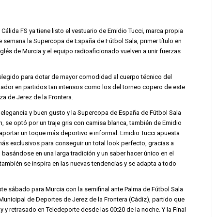
Cálida FS ya tiene listo el vestuario de Emidio Tucci, marca propia
 de semana la Supercopa de España de Fútbol Sala, primer título en
nglés de Murcia y el equipo radioaficionado vuelven a unir fuerzas
 elegido para dotar de mayor comodidad al cuerpo técnico del
ador en partidos tan intensos como los del torneo copero de este
za de Jerez de la Frontera.
legancia y buen gusto y la Supercopa de España de Fútbol Sala
n, se optó por un traje gris con camisa blanca, también de Emidio
a aportar un toque más deportivo e informal. Emidio Tucci apuesta
ás exclusivos para conseguir un total look perfecto, gracias a
n basándose en una larga tradición y un saber hacer único en el
también se inspira en las nuevas tendencias y se adapta a todo
e sábado para Murcia con la semifinal ante Palma de Fútbol Sala
n Municipal de Deportes de Jerez de la Frontera (Cádiz), partido que
y y retrasado en Teledeporte desde las 00:20 de la noche. Y la Final