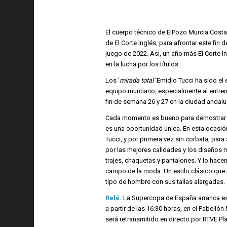
El cuerpo técnico de ElPozo Murcia Costa 
de El Corte Inglés, para afrontar este fin
juego de 2022. Así, un año más El Corte I
en la lucha por los títulos.
Los ‘
mirada total’
Emidio Tucci ha sido el
equipo murciano, especialmente al entren
fin de semana 26 y 27 en la ciudad andalu
Cada momento es bueno para demostrar e
es una oportunidad única. En esta ocasió
Tucci, y por primera vez sin corbata, par
por las mejores calidades y los diseños m
trajes, chaquetas y pantalones. Y lo hace
campo de la moda. Un estilo clásico que 
tipo de hombre con sus tallas alargadas.
Relé.
La Supercopa de España arranca est
a partir de las 16:30 horas, en el Pabelló
será retransmitido en directo por RTVE Pla