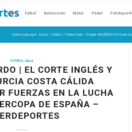
Inicio
Fútbol
Baloncesto
Motor
Pádel
Polideporti
Usted está aquí:
Inicio
/
Fútbol
/
Fútbol Sala
/
Futsal: ACUERDO | El Corte In
FÚTBOL SALA
DO | EL CORTE INGLÉS Y
RCIA COSTA CÁLIDA
IR FUERZAS EN LA LUCHA
ERCOPA DE ESPAÑA –
TERDEPORTES