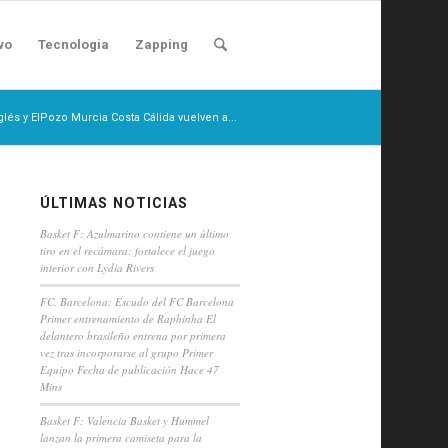
vo
Tecnologia
Zapping
glés y ElPozo Murcia Costa Cálida vuelven a...
ÚLTIMAS NOTICIAS
Basket F: Azulmarino contiene un último
tiro en el recámara: fortalece el juego
interior con Lydia Rivers
FC. Barcelona: Escudo del FC Barcelona
Primer entrenamiento de Raphinha El
delantero brasileño entrena por primera
vez tras incorporarse al grupo Primer
Equipo Fecha de publicación Hace 47
Mins
Basket F: Valencia Basket y Hummel
lanzan la primera camiseta para la