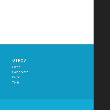
OTROS
Fútbol
Baloncesto
Pádel
Ténis