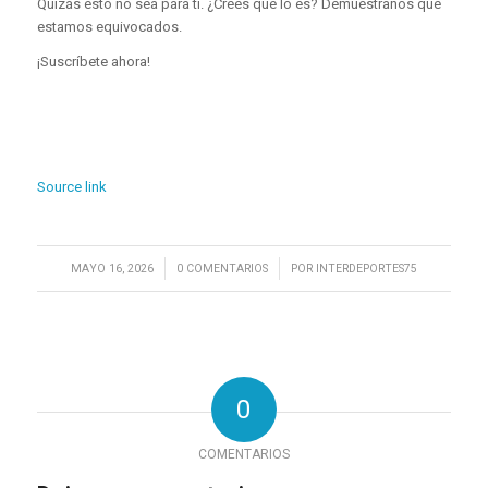
Quizás esto no sea para ti. ¿Crees que lo es? Demuéstranos que
estamos equivocados.
¡Suscríbete ahora!
Source link
/
/
MAYO 16, 2026
0 COMENTARIOS
POR
INTERDEPORTES75
0
COMENTARIOS