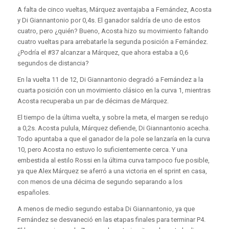
A falta de cinco vueltas, Márquez aventajaba a Fernández, Acosta
y Di Giannantonio por 0,4s. El ganador saldría de uno de estos
cuatro, pero ¿quién? Bueno, Acosta hizo su movimiento faltando
cuatro vueltas para arrebatarle la segunda posición a Fernández.
¿Podría el #37 alcanzar a Márquez, que ahora estaba a 0,6
segundos de distancia?
En la vuelta 11 de 12, Di Giannantonio degradó a Fernández a la
cuarta posición con un movimiento clásico en la curva 1, mientras
Acosta recuperaba un par de décimas de Márquez.
El tiempo de la última vuelta, y sobre la meta, el margen se redujo
a 0,2s. Acosta pulula, Márquez defiende, Di Giannantonio acecha.
Todo apuntaba a que el ganador de la pole se lanzaría en la curva
10, pero Acosta no estuvo lo suficientemente cerca. Y una
embestida al estilo Rossi en la última curva tampoco fue posible,
ya que Alex Márquez se aferró a una victoria en el sprint en casa,
con menos de una décima de segundo separando a los
españoles.
A menos de medio segundo estaba Di Giannantonio, ya que
Fernández se desvaneció en las etapas finales para terminar P4.