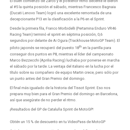
El buen comienzo de Zarco y el posterior ritmo decente le dieron
al #5 la quinta posición el sábado, mientras Francesco Bagnaia
(Ducati Lenovo Team) logró una excelente remontada de una
decepcionante P13 en la clasificación a la P6 en el Sprint.
Desde la primera fila, Franco Morbidelli (Pertamina Enduro VR46
Racing Team) terminó el sprint en séptima posición, 0,6
segundos por delante de Ai Ogura (Trackhouse MotoGP Team). El
th
piloto japonés se recuperó del puesto 18
en la parrilla para
conseguir dos puntos en P8, mientras el líder del campeonato
Marco Bezzecchi (Aprilia Racing) luchaba por ponerse en marcha
el sábado por la tarde. La ventaja del italiano en la lucha por el
título sobre su compañero de equipo Martin crece, pero sólo por
un punto antes del Gran Premio del domingo.
El final más igualado de la historia del Tissot Sprint. Eso nos
prepara muy bien para el Gran Premio del domingo en Barcelona, ​​
así que asegúrate de no perder el ritmo.
¡Resultados del GP de Cataluña Sprint de MotoGP!
Obtén un 15 % de descuento en tu VideoPass de MotoGP