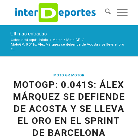
Últimas entradas
Usted está aquí:
Inicio
/
Motor
/
Moto GP
/
MotoGP: 0.041s: Álex Márquez se defiende de Acosta y se lleva el oro
e...
MOTO GP
,
MOTOR
MOTOGP: 0.041S: ÁLEX
MÁRQUEZ SE DEFIENDE
DE ACOSTA Y SE LLEVA
EL ORO EN EL SPRINT
DE BARCELONA