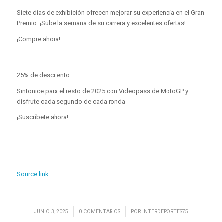
Siete días de exhibición ofrecen mejorar su experiencia en el Gran
Premio. ¡Sube la semana de su carrera y excelentes ofertas!
¡Compre ahora!
25% de descuento
Sintonice para el resto de 2025 con Videopass de MotoGP y
disfrute cada segundo de cada ronda
¡Suscríbete ahora!
Source link
/
/
JUNIO 3, 2025
0 COMENTARIOS
POR
INTERDEPORTES75