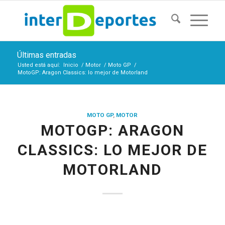
Últimas entradas
Usted está aquí:
Inicio
/
Motor
/
Moto GP
/
MotoGP: Aragon Classics: lo mejor de Motorland
MOTO GP
,
MOTOR
MOTOGP: ARAGON
CLASSICS: LO MEJOR DE
MOTORLAND