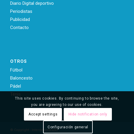
Diario Digital deportivo
Periodistas
Publicidad
Contacto
OTROS
Fútbol
Baloncesto
Pádel
Ténis
This site uses cookies. By continuing to browse the site,
you are agreeing to our use of cookies.
Accept settings
Hide notification only
Configuración general
© Copyright - Interdeportes(R)