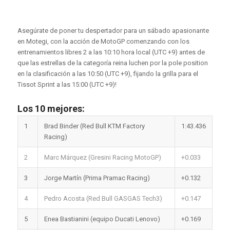
Asegúrate de poner tu despertador para un sábado apasionante
en Motegi, con la acción de MotoGP comenzando con los
entrenamientos libres 2 a las 10:10 hora local (UTC +9) antes de
que las estrellas de la categoría reina luchen por la pole position
en la clasificación a las 10:50 (UTC +9), fijando la grilla para el
Tissot Sprint a las 15:00 (UTC +9)!
Los 10 mejores:
1
Brad Binder (Red Bull KTM Factory
1:43.436
Racing)
2
Marc Márquez (Gresini Racing MotoGP)
+0.033
3
Jorge Martín (Prima Pramac Racing)
+0.132
4
Pedro Acosta (Red Bull GASGAS Tech3)
+0.147
5
Enea Bastianini (equipo Ducati Lenovo)
+0.169