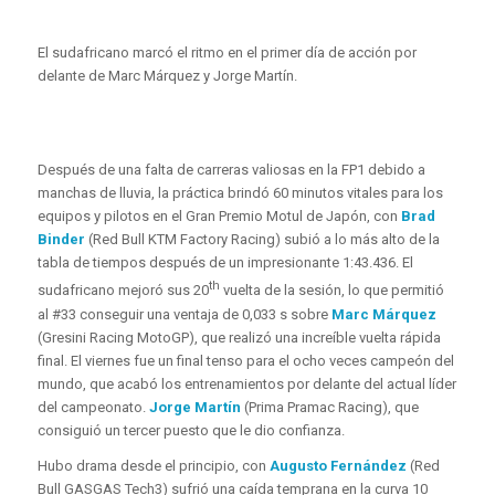
El sudafricano marcó el ritmo en el primer día de acción por
delante de Marc Márquez y Jorge Martín.
Después de una falta de carreras valiosas en la FP1 debido a
manchas de lluvia, la práctica brindó 60 minutos vitales para los
equipos y pilotos en el Gran Premio Motul de Japón, con
Brad
Binder
(Red Bull KTM Factory Racing) subió a lo más alto de la
tabla de tiempos después de un impresionante 1:43.436. El
th
sudafricano mejoró sus 20
vuelta de la sesión, lo que permitió
al #33 conseguir una ventaja de 0,033 s sobre
Marc Márquez
(Gresini Racing MotoGP), que realizó una increíble vuelta rápida
final. El viernes fue un final tenso para el ocho veces campeón del
mundo, que acabó los entrenamientos por delante del actual líder
del campeonato.
Jorge Martín
(Prima Pramac Racing), que
consiguió un tercer puesto que le dio confianza.
Hubo drama desde el principio, con
Augusto Fernández
(Red
Bull GASGAS Tech3) sufrió una caída temprana en la curva 10