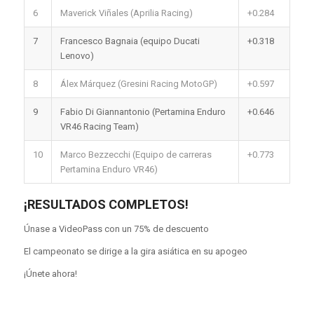
6
Maverick Viñales (Aprilia Racing)
+0.284
7
Francesco Bagnaia (equipo Ducati
+0.318
Lenovo)
8
Álex Márquez (Gresini Racing MotoGP)
+0.597
9
Fabio Di Giannantonio (Pertamina Enduro
+0.646
VR46 Racing Team)
10
Marco Bezzecchi (Equipo de carreras
+0.773
Pertamina Enduro VR46)
¡RESULTADOS COMPLETOS!
Únase a VideoPass con un 75% de descuento
El campeonato se dirige a la gira asiática en su apogeo
¡Únete ahora!