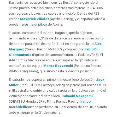
Bastianini se recuperó bien, con 'La Bestia' consiguiendo el
último puesto entre los cinco primeros tras marcar un 1:43.605
tras regresar a boxes tras caerse al principio. Detrás del #23
estaba
Maverick Viñales
(Aprilia Racing), y el español volvió a
proclamarse mejor piloto de Aprilia.
El actual campeón del mundo, Bagnaia, quedó séptimo,
terminando el día a 0,318s de distancia y siendo un buen punto
de partida para el GP de Japón. El #1 estaba por delante
Álex
Márquez
(Gresini Racing MotoGP) y compatriota
Fabio Di
Giannantonio
(Equipo de carreras Pertamina Enduro VR46). El
#49 dormirá bien y se asegurará un lugar en la Q2 junto a su
compañero de equipo
Marco Bezzecchi
(Pertamina Enduro
VR46 Racing Team), que subió hasta la décima posición.
El sábado nos espera un primer trimestre lleno de acción.
Jack
Miller
(Red Bull KTM Factory Racing) se perdió por apenas 0,030
s. El australiano sufrió una caída tardía en la práctica y terminó el
viernes por delante del héroe local.
Takaaki Nakagami
(IDEMITSU Honda LCR) y Prima Pramac Racing
franco
morbidelli
quienes perdieron su lugar dentro del top 10, dejando
todo en juego en la Q1 de mañana.