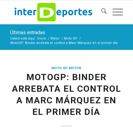
Últimas entradas
Usted está aquí:
Inicio
/
Motor
/
Moto GP
/
MotoGP: Binder arrebata el control a Marc Márquez en el primer día
MOTO GP
,
MOTOR
MOTOGP: BINDER
ARREBATA EL CONTROL
A MARC MÁRQUEZ EN
EL PRIMER DÍA