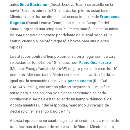
antes
Enea Bastianini
(Ducati Lenovo Team) se estrelló en la
curva 13 en los primeros 30 minutos; los pilotos están bien.
Mientras tanto, fue un ritmo inicial sensacional desde
Francesco
Bagnaia
(Ducati Lenovo Team), con el actual Campeón del
Mundo logrando una temprana P1. Pecco marcó un tiempo inicial
de 1:44.072 para colocarse por delante de su rival por el título,
Martin, cuando el pelotón regresó a boxes para sus vueltas
rápidas.
Los ataques contra el tiempo comenzaron a llegar con fuerza y ​​
velocidad en los últimos 15 minutos, con
Fabio Quartararo
(Monster Energy Yamaha MotoGP) mejoró y se situó entre los 10
primeros. Mientras tanto, Binder estaba en una vuelta rápida, al
igual que la sensación del novato.
pedro acosta
(Red Bull
GASGAS Tech3), con ambos pilotos mejorando. Fue un final
tenso para la sesión, con posiciones cambiando en cada
circulación y Bagnaia estableciendo un tiempo idéntico al de
Acosta mientras Binder respondía, marcando un tiempo de
declaración en el rango bajo de 1:43.
Acosta impresionó en cuarto lugar, terminando el día a menos de
dos décimas del punto de referencia de Binder. Mientras tanto,