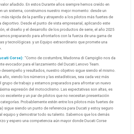
n valor añadido. En estos Durante años siempre hemos creído en
r en un sistema, construimos nuestro mejor momento: desde un
 más rápida de la parrilla y atrayendo a los pilotos más fuertes de
 deportivo. Desde el punto de vista empresarial, aplicando este
n, el diseño y el desarrollo de los productos de serie, el año 2025
stamos preparando para afrontarlos con la fuerza de una gama de
as y tecnológicas. y un Equipo extraordinario que promete una
.
ucati Corse):
“Como de costumbre, Madonna di Campiglio nos da
nte evocador para el lanzamiento del Ducati Lenovo Team.
 desempeño y resultados, nuestro objetivo sigue siendo el mismo.
año, viendo los números y las estadísticas, sea cada vez más
el grupo de trabajo y estamos preparados para afrontar un nuevo
áxima expresión del motociclismo. Las expectativas son altas, es
o excelente y un par de pilotos que no necesitan presentación
as categorías. Probablemente estén entre los pilotos más fuertes de
a) sigue siendo un punto de referencia para Ducati y estoy seguro
al equipo y demostrar todo su talento. Sabemos que los demás
erzo y espero una competencia aún mayor donde Ducati Corse