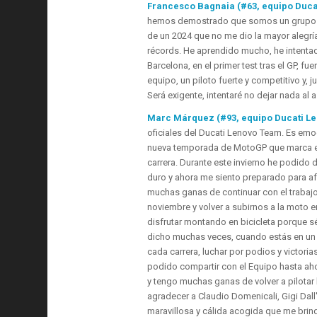
Francesco Bagnaia (#63, equipo Duca
hemos demostrado que somos un grupo de
de un 2024 que no me dio la mayor alegría
récords. He aprendido mucho, he intentad
Barcelona, ​​en el primer test tras el GP
equipo, un piloto fuerte y competitivo y, 
Será exigente, intentaré no dejar nada al 
Marc Márquez (#93, equipo Ducati L
oficiales del Ducati Lenovo Team. Es emo
nueva temporada de MotoGP que marca el 
carrera. Durante este invierno he podido
duro y ahora me siento preparado para af
muchas ganas de continuar con el traba
noviembre y volver a subirnos a la moto e
disfrutar montando en bicicleta porque s
dicho muchas veces, cuando estás en un e
cada carrera, luchar por podios y victoria
podido compartir con el Equipo hasta ah
y tengo muchas ganas de volver a pilotar
agradecer a Claudio Domenicali, Gigi Dall'
maravillosa y cálida acogida que me bri