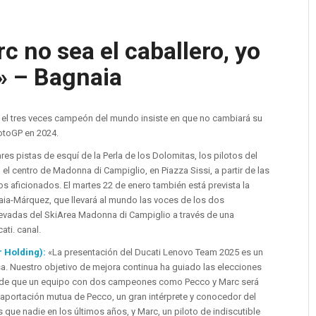
c no sea el caballero, yo
» – Bagnaia
 el tres veces campeón del mundo insiste en que no cambiará su
otoGP en 2024.
res pistas de esquí de la Perla de los Dolomitas, los pilotos del
l centro de Madonna di Campiglio, en Piazza Sissi, a partir de las
s aficionados. El martes 22 de enero también está prevista la
naia-Márquez, que llevará al mundo las voces de los dos
vadas del SkiArea Madonna di Campiglio a través de una
ati. canal.
r Holding):
«La presentación del Ducati Lenovo Team 2025 es un
. Nuestro objetivo de mejora continua ha guiado las elecciones
 de que un equipo con dos campeones como Pecco y Marc será
 aportación mutua de Pecco, un gran intérprete y conocedor del
que nadie en los últimos años, y Marc, un piloto de indiscutible