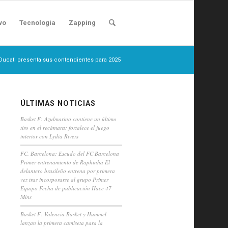
vo
Tecnologia
Zapping
Ducati presenta sus contendientes para 2025
ÚLTIMAS NOTICIAS
Basket F: Azulmarino contiene un último
tiro en el recámara: fortalece el juego
interior con Lydia Rivers
FC. Barcelona: Escudo del FC Barcelona
Primer entrenamiento de Raphinha El
delantero brasileño entrena por primera
vez tras incorporarse al grupo Primer
Equipo Fecha de publicación Hace 47
Mins
Basket F: Valencia Basket y Hummel
lanzan la primera camiseta para la