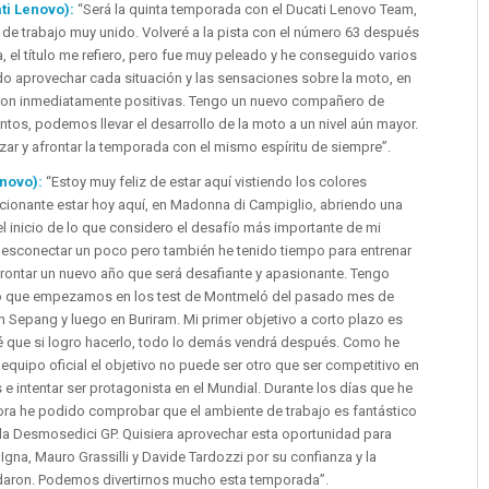
ti Lenovo):
“Será la quinta temporada con el Ducati Lenovo Team,
 trabajo muy unido. Volveré a la pista con el número 63 después
, el título me refiero, pero fue muy peleado y he conseguido varios
o aprovechar cada situación y las sensaciones sobre la moto, en
, fueron inmediatamente positivas. Tengo un nuevo compañero de
juntos, podemos llevar el desarrollo de la moto a un nivel aún mayor.
azar y afrontar la temporada con el mismo espíritu de siempre”.
enovo):
“Estoy muy feliz de estar aquí vistiendo los colores
cionante estar hoy aquí, en Madonna di Campiglio, abriendo una
inicio de lo que considero el desafío más importante de mi
 desconectar un poco pero también he tenido tiempo para entrenar
rontar un nuevo año que será desafiante y apasionante. Tengo
jo que empezamos en los test de Montmeló del pasado mes de
n Sepang y luego en Buriram. Mi primer objetivo a corto plazo es
é que si logro hacerlo, todo lo demás vendrá después. Como he
quipo oficial el objetivo no puede ser otro que ser competitivo en
s e intentar ser protagonista en el Mundial. Durante los días que he
ora he podido comprobar que el ambiente de trabajo es fantástico
 la Desmosedici GP. Quisiera aprovechar esta oportunidad para
Igna, Mauro Grassilli y Davide Tardozzi por su confianza y la
ndaron. Podemos divertirnos mucho esta temporada”.