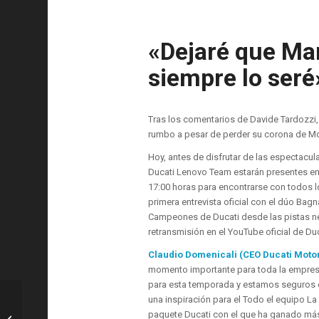
«Dejaré que Mar
siempre lo seré
Tras los comentarios de Davide Tardozzi,
rumbo a pesar de perder su corona de M
Hoy, antes de disfrutar de las espectacula
Ducati Lenovo Team estarán presentes en e
17:00 horas para encontrarse con todos lo
primera entrevista oficial con el dúo Bag
Campeones de Ducati desde las pistas ne
retransmisión en el YouTube oficial de Duc
Claudio Domenicali (CEO Ducati Moto
momento importante para toda la empresa
para esta temporada y estamos seguros
una inspiración para el Todo el equipo La
FC. Barcelona: Tres partidos contra el
paquete Ducati con el que ha ganado más 
Benfica que podrían haber cambiado