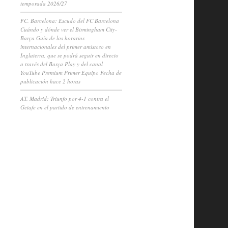
temporada 2026/27
FC. Barcelona: Escudo del FC Barcelona
Cuándo y dónde ver el Birmingham City-
Barça Guía de los horarios
internacionales del primer amistoso en
Inglaterra, que se podrá seguir en directo
a través del Barça Play y del canal
YouTube Premium Primer Equipo Fecha de
publicación hace 2 horas
AT. Madrid: Triunfo por 4-1 contra el
Getafe en el partido de entrenamiento