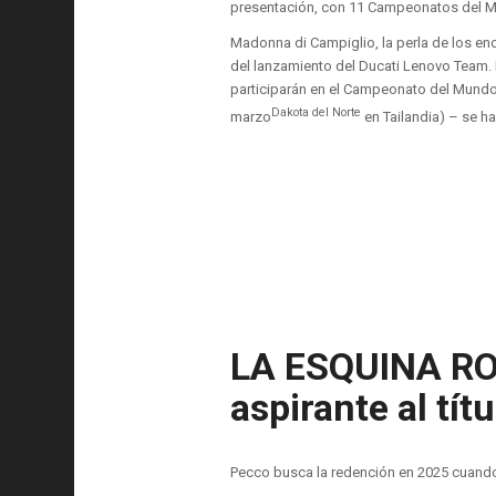
presentación, con 11 Campeonatos del Mun
Madonna di Campiglio, la perla de los en
del lanzamiento del Ducati Lenovo Team. 
participarán en el Campeonato del Mundo 
Dakota del Norte
marzo
en Tailandia) – se h
LA ESQUINA ROJ
aspirante al tít
Pecco busca la redención en 2025 cuando