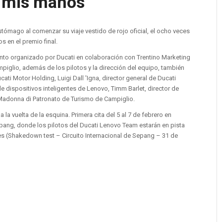
en mis manos
tómago al comenzar su viaje vestido de rojo oficial, el ocho veces
 en el premio final.
vento organizado por Ducati en colaboración con Trentino Marketing
piglio, además de los pilotos y la dirección del equipo, también
ati Motor Holding, Luigi Dall 'Igna, director general de Ducati
e dispositivos inteligentes de Lenovo, Timm Barlet, director de
de Madonna di Patronato de Turismo de Campiglio.
la vuelta de la esquina. Primera cita del 5 al 7 de febrero en
Sepang, donde los pilotos del Ducati Lenovo Team estarán en pista
les (Shakedown test – Circuito Internacional de Sepang – 31 de