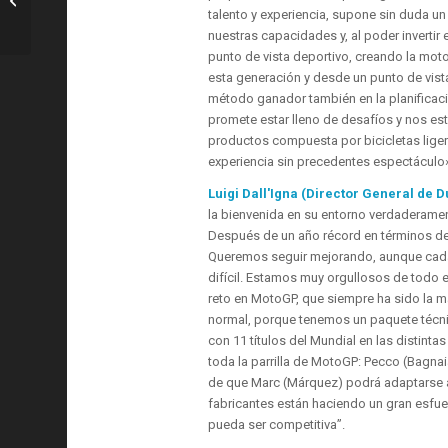
talento y experiencia, supone sin duda u
la...
nuestras capacidades y, al poder inverti
punto de vista deportivo, creando la moto
esta generación y desde un punto de vista
método ganador también en la planificació
promete estar lleno de desafíos y nos e
productos compuesta por bicicletas liger
experiencia sin precedentes espectáculo»
Luigi Dall'Igna (Director General de D
la bienvenida en su entorno verdaderame
Después de un año récord en términos de
Queremos seguir mejorando, aunque cada 
difícil. Estamos muy orgullosos de todo 
reto en MotoGP, que siempre ha sido la m
normal, porque tenemos un paquete técnic
con 11 títulos del Mundial en las distint
toda la parrilla de MotoGP: Pecco (Bagnai
de que Marc (Márquez) podrá adaptarse 
fabricantes están haciendo un gran esfu
pueda ser competitiva”.