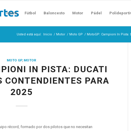
Inicio
Fútbol
Baloncesto
Motor
Pádel
Polideporti
Usted está aquí:
Inicio
/
Motor
/
Moto GP
/
MotoGP: Campioni In Pista: 
MOTO GP
,
MOTOR
IONI IN PISTA: DUCATI
S CONTENDIENTES PARA
2025
uipo récord, formado por dos pilotos que no necesitan