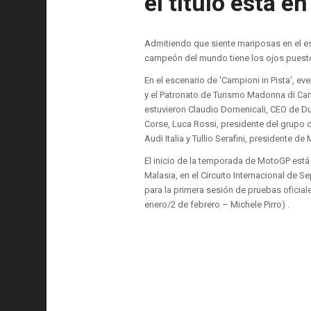
el título está 
Admitiendo que siente mariposas en el es
campeón del mundo tiene los ojos puestos
En el escenario de 'Campioni in Pista', e
y el Patronato de Turismo Madonna di Cam
estuvieron Claudio Domenicali, CEO de Duc
Corse, Luca Rossi, presidente del grupo d
Audi Italia y Tullio Serafini, presidente 
El inicio de la temporada de MotoGP está a 
Malasia, en el Circuito Internacional de 
para la primera sesión de pruebas oficia
enero/2 de febrero – Michele Pirro) .