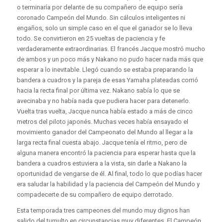
o terminaría por delante de su compañero de equipo sería
coronado Campeón del Mundo. Sin cálculos inteligentes ni
engaños, solo un simple caso en el que el ganador se lo lleva
todo. Se convirtieron en 25 vueltas de paciencia y fe
verdaderamente extraordinarias. El francés Jacque mostró mucho
de ambos y un poco más y Nakano no pudo hacer nada más que
esperar a lo inevitable. Llegó cuando se estaba preparando la
bandera a cuadros y la pareja de esas Yamaha plateadas corrió
hacia la recta final por última vez. Nakano sabía lo que se
avecinaba y no había nada que pudiera hacer para detenerlo.
Vuelta tras vuelta, Jacque nunca había estado a más de cinco
metros del piloto japonés. Muchas veces había ensayado el
movimiento ganador del Campeonato del Mundo al llegar a la
larga recta final cuesta abajo. Jacque tenía el ritmo, pero de
alguna manera encontró la paciencia para esperar hasta que la
bandera a cuadros estuviera a la vista, sin darle a Nakano la
oportunidad de vengarse de él. Al final, todo lo que podías hacer
era saludar la habilidad y la paciencia del Campeón del Mundo y
compadecerte de su compañero de equipo derrotado.
Esta temporada tres campeones del mundo muy dignos han
salido del tumulto en circunstancias muy diferentes. El Campeón