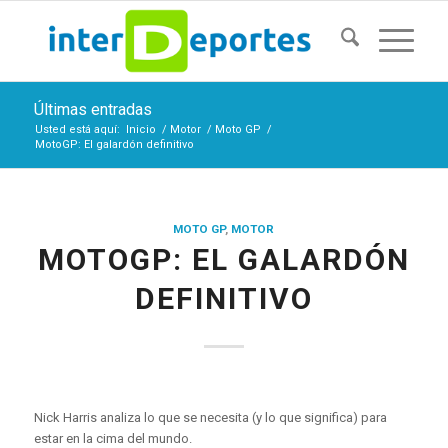
Últimas entradas
Usted está aquí:
Inicio
/
Motor
/
Moto GP
/
MotoGP: El galardón definitivo
MOTO GP
,
MOTOR
MOTOGP: EL GALARDÓN
DEFINITIVO
Nick Harris analiza lo que se necesita (y lo que significa) para
estar en la cima del mundo.