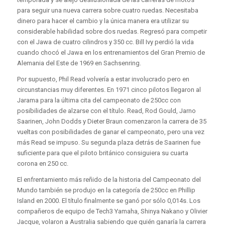
para seguir una nueva carrera sobre cuatro ruedas. Necesitaba
dinero para hacer el cambio y la única manera era utilizar su
considerable habilidad sobre dos ruedas. Regresó para competir
con el Jawa de cuatro cilindros y 350 cc. Bill Ivy perdió la vida
cuando chocó el Jawa en los entrenamientos del Gran Premio de
Alemania del Este de 1969 en Sachsenring.
Por supuesto, Phil Read volvería a estar involucrado pero en
circunstancias muy diferentes. En 1971 cinco pilotos llegaron al
Jarama para la última cita del campeonato de 250cc con
posibilidades de alzarse con el título. Read, Rod Gould, Jarno
Saarinen, John Dodds y Dieter Braun comenzaron la carrera de 35
vueltas con posibilidades de ganar el campeonato, pero una vez
más Read se impuso. Su segunda plaza detrás de Saarinen fue
suficiente para que el piloto británico consiguiera su cuarta
corona en 250 cc.
El enfrentamiento más reñido de la historia del Campeonato del
Mundo también se produjo en la categoría de 250cc en Phillip
Island en 2000. El título finalmente se ganó por sólo 0,014s. Los
compañeros de equipo de Tech3 Yamaha, Shinya Nakano y Olivier
Jacque, volaron a Australia sabiendo que quién ganaría la carrera