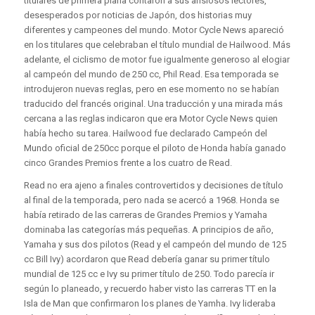
titulares de primera plana contaron a sus ansiosos lectores,
desesperados por noticias de Japón, dos historias muy
diferentes y campeones del mundo. Motor Cycle News apareció
en los titulares que celebraban el título mundial de Hailwood. Más
adelante, el ciclismo de motor fue igualmente generoso al elogiar
al campeón del mundo de 250 cc, Phil Read. Esa temporada se
introdujeron nuevas reglas, pero en ese momento no se habían
traducido del francés original. Una traducción y una mirada más
cercana a las reglas indicaron que era Motor Cycle News quien
había hecho su tarea. Hailwood fue declarado Campeón del
Mundo oficial de 250cc porque el piloto de Honda había ganado
cinco Grandes Premios frente a los cuatro de Read.
Read no era ajeno a finales controvertidos y decisiones de título
al final de la temporada, pero nada se acercó a 1968. Honda se
había retirado de las carreras de Grandes Premios y Yamaha
dominaba las categorías más pequeñas. A principios de año,
Yamaha y sus dos pilotos (Read y el campeón del mundo de 125
cc Bill Ivy) acordaron que Read debería ganar su primer título
mundial de 125 cc e Ivy su primer título de 250. Todo parecía ir
según lo planeado, y recuerdo haber visto las carreras TT en la
Isla de Man que confirmaron los planes de Yamha. Ivy lideraba