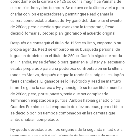
cómodamente la carrera de 125 cc con la magnífica Yamaha de
cuatro cilindros y dos tiempos. Se detuvo en la última vuelta para
charlar con los espectadores y permitir que Read ganara la
carrera como estaba planeado. Ivy ganó debidamente el evento
de 250cc, pero a medida que avanzaba la temporada, Read
decidió formar su propio plan ignorando el acuerdo original.
Después de conseguir el título de 125cc en Brno, emprendió su
propia agenda. Read se embarcó en su búsqueda personal de
lograr un doblete con el título de 250cc. Ganó la siguiente ronda
en Finlandia, Ivy se defendió para ganar en el Ulster y el escenario
estaba preparado para una poderosa confrontación en la última
ronda en Monza, después de que la ronda final original en Japón
fuera cancelada. El ganador se lo llevó todo y Read se mantuvo
firme. Le ganó la carrera a Ivy y consiguió su tercer título mundial
de 250cc, pero, por supuesto, tenía que ser complicado.
Terminaron empatados a puntos. Ambos habían ganado cinco
Grandes Premios en la temporada de diez pruebas, pero el título
se decidió por los tiempos combinados en las carreras que
ambos habían completado.
Ivy quedó devastada por los engaños de la segunda mitad de la
temporada y se alejó desilusionada de las carreras de motos