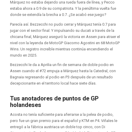
Márquez no estaba dejando una rueda fuera de línea, y Pecco
estaba ahora a 0.9 de su compatriota. Y la penúltima vuelta fue
donde se extendía la brecha a 0.7. ¿Se acabó ese juego?
Parecía así. Bezzecchi no pudo cerrar y Márquez tenía 0.7 para
jugar con el sector final. Y impulsando su ducati a través de la
chicana final, Márquez aseguró la victoria en Assen para atraer el
nivel con la leyenda de MotoGP Giacomo Agostini en 68 MotoGP
Wins. Un registro increíble mientras continúa encendiendo el
mundo en 2025.
Bezzecchi le da a Aprilia un fin de semana de doble podio en
Assen cuando el #72 empuja a Márquez hasta la Catedral, con
Bagnaia regresando al podio en P3 después de un resultado
decepcionante en el territorio local hace siete días.
Tus anotadores de puntos de GP
holandeses
Acosta no tenía suficiente para aferrarse a la pelea de podio,
pero fue un gran premio para el español y KTM en P4. Viñales le
entregó a la fábrica austriaca un doble top cinco, con Di