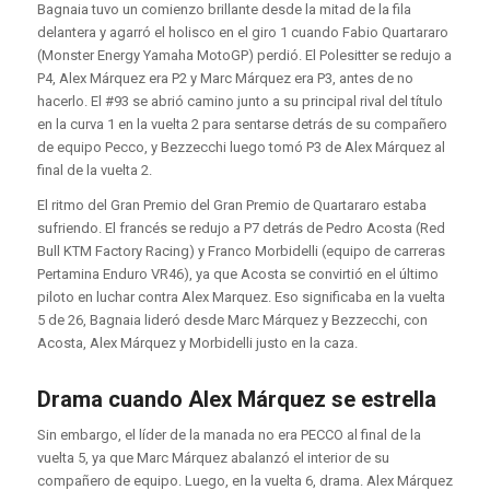
Bagnaia tuvo un comienzo brillante desde la mitad de la fila
delantera y agarró el holisco en el giro 1 cuando Fabio Quartararo
(Monster Energy Yamaha MotoGP) perdió. El Polesitter se redujo a
P4, Alex Márquez era P2 y Marc Márquez era P3, antes de no
hacerlo. El #93 se abrió camino junto a su principal rival del título
en la curva 1 en la vuelta 2 para sentarse detrás de su compañero
de equipo Pecco, y Bezzecchi luego tomó P3 de Alex Márquez al
final de la vuelta 2.
El ritmo del Gran Premio del Gran Premio de Quartararo estaba
sufriendo. El francés se redujo a P7 detrás de Pedro Acosta (Red
Bull KTM Factory Racing) y Franco Morbidelli (equipo de carreras
Pertamina Enduro VR46), ya que Acosta se convirtió en el último
piloto en luchar contra Alex Marquez. Eso significaba en la vuelta
5 de 26, Bagnaia lideró desde Marc Márquez y Bezzecchi, con
Acosta, Alex Márquez y Morbidelli justo en la caza.
Drama cuando Alex Márquez se estrella
Sin embargo, el líder de la manada no era PECCO al final de la
vuelta 5, ya que Marc Márquez abalanzó el interior de su
compañero de equipo. Luego, en la vuelta 6, drama. Alex Márquez