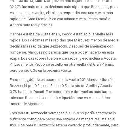
En la vuelta 13, Marc Márquez estaba bajando el martillo. Un 1:
32.273 fue más de dos décimas más rápido que Bezzecchi, pero
en la siguiente vuelta, el italiano respondió con una vuelta más
rápida del Gran Premio. Y en esa misma vuelta, Pecco pasó a
Acosta para recuperar P3.
Y ahora estaba de vuelta en P3, Pecco estableció la vuelta más
rápida. Dos décimas más rápidas que Márquez, menos de media
décima más rápida que Bezzecchi. Después de amenazar con
romperse, Márquez no parecía que iba a poder hacerlo en esta
etapa. Los cazadores fueron encerrados, y eso incluía a Acosta.
Y nuevamente, Pecco se estrelló en otra vuelta del Gran Premio,
pero perdió 0.3s en la próxima vuelta.
Entonces, ¿dónde estábamos en la vuelta 20? Márquez lideró a
Bezzecchi por 0.2s, con Pecco 0.5s detrás de Aprilia y Acosta
0.7S fuera del Ducati. Fue como fuiste dos vueltas más tarde,
mientras Bezzecchi continuó etiquetándose en el neumático
trasero de Márquez.
Tres para ir. Bezzecchi permaneció a 0.2 y no podía acercarse lo
suficiente como para hacer una estadía de manera realista en el
#93. Dos para ir. Bezzecchi estaba cavando profundamente, pero