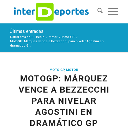
Últimas entradas
Usted está aquí:
Inicio
/
Motor
/
Moto GP
/
MotoGP: Márquez vence a Bezzecchi para nivelar Agostini en
dramático G...
MOTO GP
,
MOTOR
MOTOGP: MÁRQUEZ
VENCE A BEZZECCHI
PARA NIVELAR
AGOSTINI EN
DRAMÁTICO GP