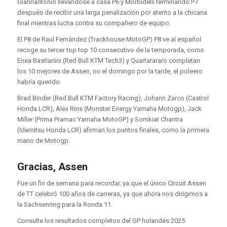
Giannantonio llevándose a casa P6 y Morbidelli terminando P7
después de recibir una larga penalización por atento a la chicana
final mientras lucha contra su compañero de equipo.
El P8 de Raul Fernández (Trackhouse MotoGP) P8 ve al español
recoge su tercer top top 10 consecutivo de la temporada, como
Enea Bastianini (Red Bull KTM Tech3) y Quartarararo completan
los 10 mejores de Assen, no el domingo por la tarde, el poleero
habría querido.
Brad Binder (Red Bull KTM Factory Racing), Johann Zarco (Castrol
Honda LCR), Alex Rins (Monster Energy Yamaha Motogp), Jack
Miller (Prima Pramac Yamaha MotoGP) y Somkiat Chantra
(Idemitsu Honda LCR) afirman los puntos finales, como la primera
mano de Motogp.
Gracias, Assen
Fue un fin de semana para recordar, ya que el único Circuit Assen
de TT celebró 100 años de carreras, ya que ahora nos dirigimos a
la Sachsenring para la Ronda 11.
Consulte los resultados completos del GP holandés 2025