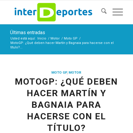
Últimas entradas
Usted está aquí:
Inicio
/
Motor
/
Moto GP
/
MotoGP: ¿Qué deben hacer Martín y Bagnaia para hacerse con el
título?...
MOTO GP
,
MOTOR
MOTOGP: ¿QUÉ DEBEN
HACER MARTÍN Y
BAGNAIA PARA
HACERSE CON EL
TÍTULO?