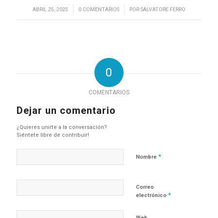
/
/
ABRIL 25, 2025
0 COMENTARIOS
POR
SALVATORE FERRO
0
COMENTARIOS
Dejar un comentario
¿Quieres unirte a la conversación?
Siéntete libre de contribuir!
*
Nombre
Correo
*
electrónico
Web