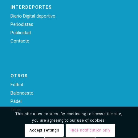
INTERDEPORTES
Diario Digital deportivo
Periodistas
Publicidad
Contacto
OTROS
Fútbol
Baloncesto
Pádel
Ténis
This site uses cookies. By continuing to browse the site,
you are agreeing to our use of cookies.
Accept settings
Hide notification only