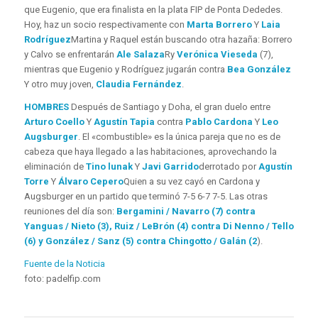
que Eugenio, que era finalista en la plata FIP de Ponta Dededes.
Hoy, haz un socio respectivamente con
Marta Borrero
Y
Laia
Rodríguez
Martina y Raquel están buscando otra hazaña: Borrero
y Calvo se enfrentarán
Ale Salaza
Ry
Verónica Vieseda
(7),
mientras que Eugenio y Rodríguez jugarán contra
Bea González
Y otro muy joven,
Claudia Fernández
.
HOMBRES
Después de Santiago y Doha, el gran duelo entre
Arturo Coello
Y
Agustín Tapia
contra
Pablo Cardona
Y
Leo
Augsburger
. El «combustible» es la única pareja que no es de
cabeza que haya llegado a las habitaciones, aprovechando la
eliminación de
Tino lunak
Y
Javi Garrido
derrotado por
Agustín
Torre
Y
Álvaro Cepero
Quien a su vez cayó en Cardona y
Augsburger en un partido que terminó 7-5 6-7 7-5. Las otras
reuniones del día son:
Bergamini / Navarro (7) contra
Yanguas / Nieto (3), Ruiz / LeBrón (4) contra Di Nenno / Tello
(6) y González / Sanz (5) contra Chingotto / Galán (2
).
Fuente de la Noticia
foto: padelfip.com