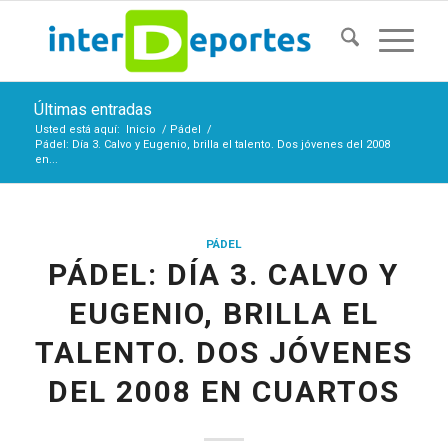
Últimas entradas
Usted está aquí:
Inicio
/
Pádel
/
Pádel: Día 3. Calvo y Eugenio, brilla el talento. Dos jóvenes del 2008
en...
PÁDEL
PÁDEL: DÍA 3. CALVO Y
EUGENIO, BRILLA EL
TALENTO. DOS JÓVENES
DEL 2008 EN CUARTOS