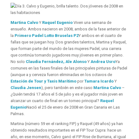
Martina Calvo
Y
Raquel Eugenio
Viven una semana de
ensueño. Ambos nacieron en 2008, ambos de la fase anterior de
la
Primero Padel Lotto Bruselas P2
Y ambos en el cuarto de
fallas que se juegan hoy. Dos grandes talentos, Martina y Raquel,
que forman parte del mundo de las mujeres Padel, una carrera
que continúa tomando jugadores muy jóvenes en primer plano.
No solo
Claudia Fernández, Ale Alonso
Y
Andrea Usro
Ya
comunes en las fases finales de las principales pinturas de Padel
(aunque a y cerveza fueron eliminadas en los octavos de
Estación de Tour y Taxis Marítimo
por
Tamara Icardo
Y
Claudia Jensen
), pero también en este caso
Martina Calvo
–
¿Quién tendrá 17 años el 5 de julio y es el jugador más joven en
alcanzar un cuarto de final en un torneo principal?
Raquel
Eugenio
Nació el 25 de enero de 2008 en Gran Canaria en Las
Palmas.
Martina (número 59 en el ranking FIP) y Raquel (49 años) ya han
obtenido resultados importantes en el FIP Tour Cupra: hace un
año, en ese momento, Calvo ganó el FIP Rise de Burriana, al igual