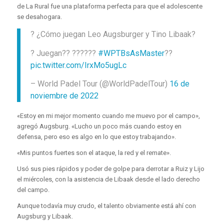
de La Rural fue una plataforma perfecta para que el adolescente
se desahogara.
? ¿Cómo juegan Leo Augsburger y Tino Libaak?
? Juegan?? ??????
#WPTBsAsMaster
??
pic.twitter.com/IrxMo5ugLc
– World Padel Tour (@WorldPadelTour)
16 de
noviembre de 2022
«Estoy en mi mejor momento cuando me muevo por el campo»,
agregó Augsburg. «Lucho un poco más cuando estoy en
defensa, pero eso es algo en lo que estoy trabajando».
«Mis puntos fuertes son el ataque, la red y el remate».
Usó sus pies rápidos y poder de golpe para derrotar a Ruiz y Lijo
el miércoles, con la asistencia de Libaak desde el lado derecho
del campo.
Aunque todavía muy crudo, el talento obviamente está ahí con
Augsburg y Libaak.