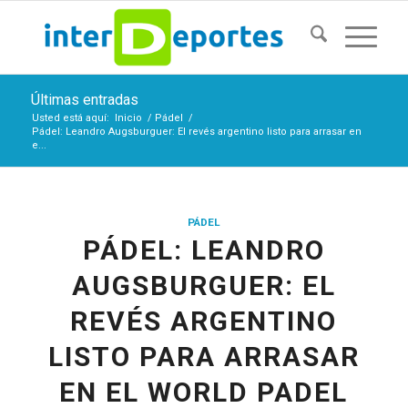
Últimas entradas
Usted está aquí:
Inicio
/
Pádel
/
Pádel: Leandro Augsburguer: El revés argentino listo para arrasar en
e...
PÁDEL
PÁDEL: LEANDRO
AUGSBURGUER: EL
REVÉS ARGENTINO
LISTO PARA ARRASAR
EN EL WORLD PADEL