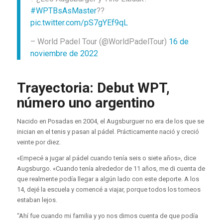
#WPTBsAsMaster
??
pic.twitter.com/pS7gYEf9qL
– World Padel Tour (@WorldPadelTour)
16 de
noviembre de 2022
Trayectoria: Debut WPT,
número uno argentino
Nacido en Posadas en 2004, el Augsburguer no era de los que se
inician en el tenis y pasan al pádel. Prácticamente nació y creció
veinte por diez.
«Empecé a jugar al pádel cuando tenía seis o siete años», dice
Augsburgo. «Cuando tenía alrededor de 11 años, me di cuenta de
que realmente podía llegar a algún lado con este deporte. A los
14, dejé la escuela y comencé a viajar, porque todos los torneos
estaban lejos.
“Ahí fue cuando mi familia y yo nos dimos cuenta de que podía