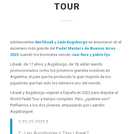
TOUR
adolescentes
tino
libaak
y
León
Augsburgo
se anunciaron en el
escenario más grande del
Padel Masters de Buenos Aires
2022
cuando los bromistas vencen
Javi Ruiz
y
pablo lijo
.
Libaak, de 17 años, y Augsburgo, de 18, están siendo
promocionados como los próximos grandes nombres en
Argentina, el país que ha producido la gran mayoría de los
jugadores que han sido los números uno del mundo.
Libaak y Augsburgo viajarán a España en 2023 para disputar el
World Padel Tour a tiempo completo. Pero, ¿quiénes son?
Perfilamos a los dos jóvenes, empezando por Leandro
Augsburguer.
? ??-??-???? ?
? ¿Leo Augsburger y Tino Libaak?