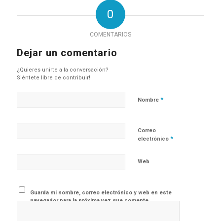
0
COMENTARIOS
Dejar un comentario
¿Quieres unirte a la conversación?
Siéntete libre de contribuir!
*
Nombre
Correo
*
electrónico
Web
Guarda mi nombre, correo electrónico y web en este
navegador para la próxima vez que comente.