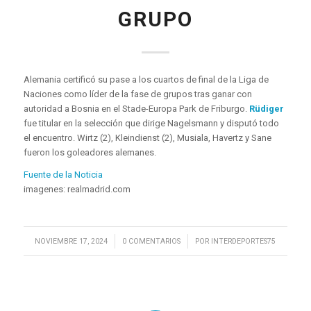
GRUPO
Alemania certificó su pase a los cuartos de final de la Liga de
Naciones como líder de la fase de grupos tras ganar con
autoridad a Bosnia en el Stade-Europa Park de Friburgo.
Rüdiger
fue titular en la selección que dirige Nagelsmann y disputó todo
el encuentro. Wirtz (2), Kleindienst (2), Musiala, Havertz y Sane
fueron los goleadores alemanes.
Fuente de la Noticia
imagenes: realmadrid.com
/
/
NOVIEMBRE 17, 2024
0 COMENTARIOS
POR
INTERDEPORTES75