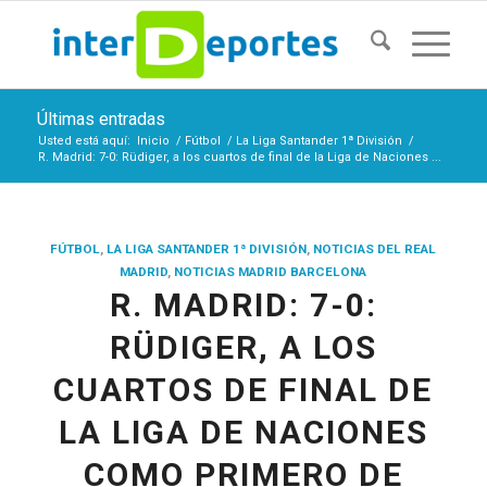
Últimas entradas
Usted está aquí:
Inicio
/
Fútbol
/
La Liga Santander 1ª División
/
R. Madrid: 7-0: Rüdiger, a los cuartos de final de la Liga de Naciones ...
FÚTBOL
,
LA LIGA SANTANDER 1ª DIVISIÓN
,
NOTICIAS DEL REAL
MADRID
,
NOTICIAS MADRID BARCELONA
R. MADRID: 7-0:
RÜDIGER, A LOS
CUARTOS DE FINAL DE
LA LIGA DE NACIONES
COMO PRIMERO DE