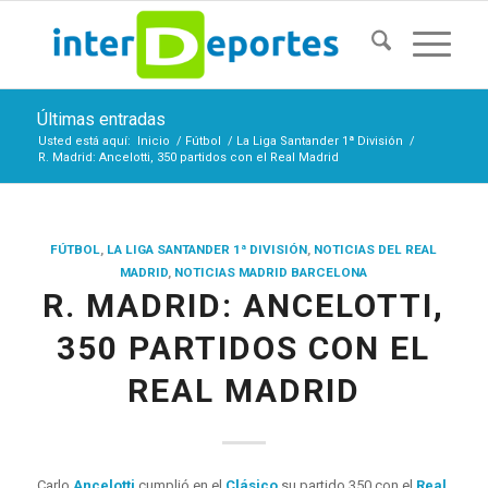
Últimas entradas
Usted está aquí:
Inicio
/
Fútbol
/
La Liga Santander 1ª División
/
R. Madrid: Ancelotti, 350 partidos con el Real Madrid
FÚTBOL
,
LA LIGA SANTANDER 1ª DIVISIÓN
,
NOTICIAS DEL REAL
MADRID
,
NOTICIAS MADRID BARCELONA
R. MADRID: ANCELOTTI,
350 PARTIDOS CON EL
REAL MADRID
Carlo
Ancelotti
cumplió en el
Clásico
su partido 350 con el
Real