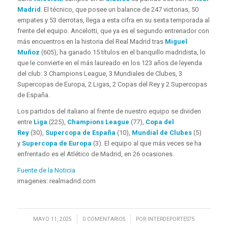
Madrid
. El técnico, que posee un balance de 247 victorias, 50
empates y 53 derrotas, llega a esta cifra en su sexta temporada al
frente del equipo. Ancelotti, que ya es el segundo entrenador con
más encuentros en la historia del Real Madrid tras
Miguel
Muñoz
(605), ha ganado 15 títulos en el banquillo madridista, lo
que le convierte en el más laureado en los 123 años de leyenda
del club: 3 Champions League, 3 Mundiales de Clubes, 3
Supercopas de Europa, 2 Ligas, 2 Copas del Rey y 2 Supercopas
de España.
Los partidos del italiano al frente de nuestro equipo se dividen
entre
Liga
(225),
Champions League
(77),
Copa del
Rey
(30),
Supercopa de España
(10),
Mundial de Clubes
(5)
y
Supercopa de Europa
(3). El equipo al que más veces se ha
enfrentado es el Atlético de Madrid, en 26 ocasiones.
Fuente de la Noticia
imagenes: realmadrid.com
/
/
MAYO 11, 2025
0 COMENTARIOS
POR
INTERDEPORTES75