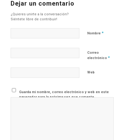
Dejar un comentario
¿Quieres unirte a la conversación?
Siéntete libre de contribuir!
*
Nombre
Correo
*
electrónico
Web
Guarda mi nombre, correo electrónico y web en este
navegador para la próxima vez que comente.