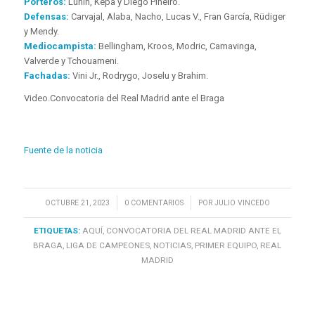
Porteros:
Lunín, Kepa y Diego Piñeiro.
Defensas:
Carvajal, Alaba, Nacho, Lucas V., Fran García, Rüdiger
y Mendy.
Mediocampista:
Bellingham, Kroos, Modric, Camavinga,
Valverde y Tchouameni.
Fachadas:
Vini Jr., Rodrygo, Joselu y Brahim.
Video.
Convocatoria del Real Madrid ante el Braga
Fuente de la noticia
/
/
OCTUBRE 21, 2023
0 COMENTARIOS
POR
JULIO VINCEDO
ETIQUETAS:
AQUÍ
,
CONVOCATORIA DEL REAL MADRID ANTE EL
BRAGA
,
LIGA DE CAMPEONES
,
NOTICIAS
,
PRIMER EQUIPO
,
REAL
MADRID