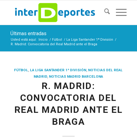
Últimas entradas
Usted está aquí:
Inicio
/
Fútbol
/
La Liga Santander 1ª División
/
R. Madrid: Convocatoria del Real Madrid ante el Braga
FÚTBOL
,
LA LIGA SANTANDER 1ª DIVISIÓN
,
NOTICIAS DEL REAL
MADRID
,
NOTICIAS MADRID BARCELONA
R. MADRID:
CONVOCATORIA DEL
REAL MADRID ANTE EL
BRAGA