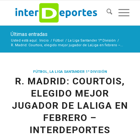
Últimas entradas
Usted está aquí:
Inicio
/
Fútbol
/
La Liga Santander 1ª División
/
R. Madrid: Courtois, elegido mejor jugador de LaLiga en febrero –...
FÚTBOL
,
LA LIGA SANTANDER 1ª DIVISIÓN
R. MADRID: COURTOIS,
ELEGIDO MEJOR
JUGADOR DE LALIGA EN
FEBRERO –
INTERDEPORTES