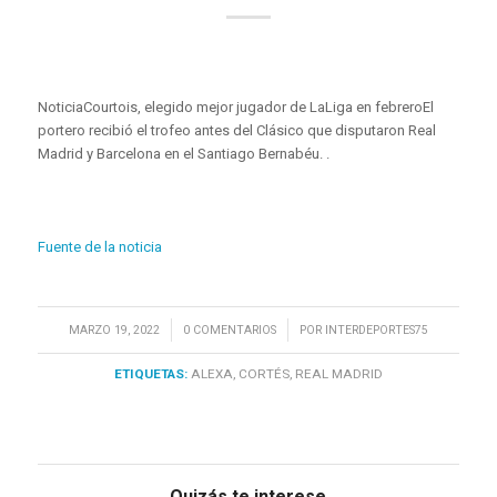
NoticiaCourtois, elegido mejor jugador de LaLiga en febreroEl
portero recibió el trofeo antes del Clásico que disputaron Real
Madrid y Barcelona en el Santiago Bernabéu. .
Fuente de la noticia
/
/
MARZO 19, 2022
0 COMENTARIOS
POR
INTERDEPORTES75
ETIQUETAS:
ALEXA
,
CORTÉS
,
REAL MADRID
Quizás te interese