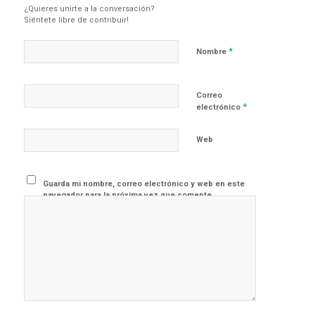
¿Quieres unirte a la conversación?
Siéntete libre de contribuir!
*
Nombre
Correo
*
electrónico
Web
Guarda mi nombre, correo electrónico y web en este
navegador para la próxima vez que comente.