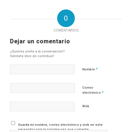
0
COMENTARIOS
Dejar un comentario
¿Quieres unirte a la conversación?
Siéntete libre de contribuir!
*
Nombre
Correo
*
electrónico
Web
Guarda mi nombre, correo electrónico y web en este
navegador para la próxima vez que comente.