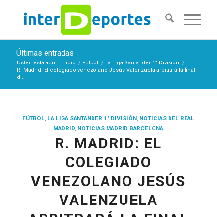
Últimas entradas
Usted está aquí:
Inicio
/
Fútbol
/
La Liga Santander 1ª División
/
R. Madrid: El colegiado venezolano Jesús Valenzuela arbitrará la final
d...
FÚTBOL
,
LA LIGA SANTANDER 1ª DIVISIÓN
,
NOTICIAS DEL REAL
MADRID
,
NOTICIAS MADRID BARCELONA
R. MADRID: EL
COLEGIADO
VENEZOLANO JESÚS
VALENZUELA