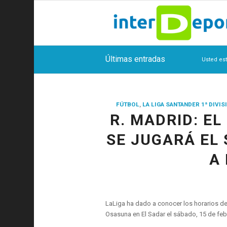
Últimas entradas
Usted est
FÚTBOL
,
LA LIGA SANTANDER 1ª DIVIS
R. MADRID: E
SE JUGARÁ EL 
A 
LaLiga ha dado a conocer los horarios de
Osasuna en El Sadar el sábado, 15 de febr