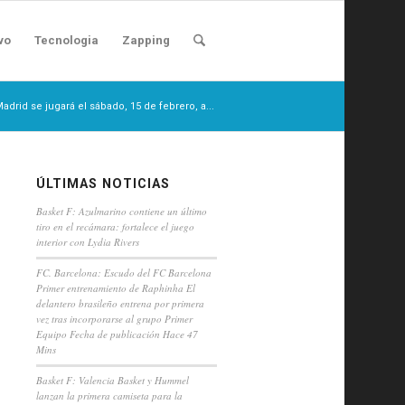
vo
Tecnologia
Zapping
adrid se jugará el sábado, 15 de febrero, a...
ÚLTIMAS NOTICIAS
Basket F: Azulmarino contiene un último
tiro en el recámara: fortalece el juego
interior con Lydia Rivers
FC. Barcelona: Escudo del FC Barcelona
Primer entrenamiento de Raphinha El
delantero brasileño entrena por primera
vez tras incorporarse al grupo Primer
Equipo Fecha de publicación Hace 47
Mins
Basket F: Valencia Basket y Hummel
lanzan la primera camiseta para la