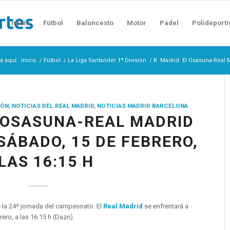
Inicio
Fútbol
Baloncesto
Motor
Pádel
Polideporti
á aquí:
Inicio
/
Fútbol
/
La Liga Santander 1ª División
/
R. Madrid: El Osasuna-Real M
IÓN
,
NOTICIAS DEL REAL MADRID
,
NOTICIAS MADRID BARCELONA
L OSASUNA-REAL MADRID
SÁBADO, 15 DE FEBRERO,
LAS 16:15 H
 la 24ª jornada del campeonato. El
Real Madrid
se enfrentará a
ero, a las 16:15 h (Dazn).