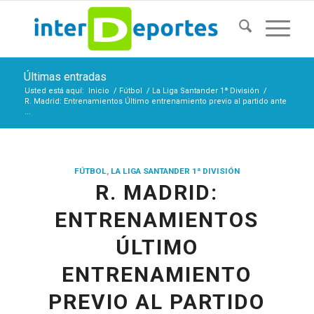
Últimas entradas
Usted está aquí:
Inicio
/
Fútbol
/
La Liga Santander 1ª División
/
R. Madrid: Entrenamientos Último entrenamiento previo al partido ante
...
FÚTBOL
,
LA LIGA SANTANDER 1ª DIVISIÓN
R. MADRID:
ENTRENAMIENTOS
ÚLTIMO
ENTRENAMIENTO
PREVIO AL PARTIDO