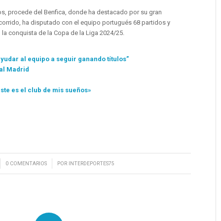
ños, procede del Benfica, donde ha destacado por su gran
ecorrido, ha disputado con el equipo portugués 68 partidos y
 la conquista de la Copa de la Liga 2024/25.
yudar al equipo a seguir ganando títulos”
al Madrid
ste es el club de mis sueños»
/
0 COMENTARIOS
POR
INTERDEPORTES75