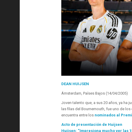
DEAN HUIJSEN
Ámsterdam, Países Bajos (14/04/2005)
Joven talento que, a sus 20 años, ya ha ju
las filas del Bournemouth, fue uno de los
encuentra entre los
nominados al Premi
Acto de presentación de Huijsen
Huijsen: “Impresiona mucho ver las 15