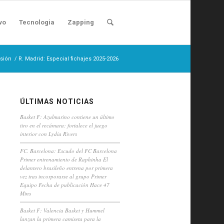
vo
Tecnologia
Zapping
isión
/
R. Madrid: Especial fichajes 2025-2026
ÚLTIMAS NOTICIAS
Basket F: Azulmarino contiene un último
tiro en el recámara: fortalece el juego
interior con Lydia Rivers
FC. Barcelona: Escudo del FC Barcelona
Primer entrenamiento de Raphinha El
delantero brasileño entrena por primera
vez tras incorporarse al grupo Primer
Equipo Fecha de publicación Hace 47
Mins
Basket F: Valencia Basket y Hummel
lanzan la primera camiseta para la