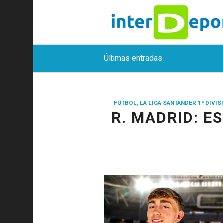
Últimas entradas
FÚTBOL
,
LA LIGA SANTANDER 1ª DIVIS
R. MADRID: E