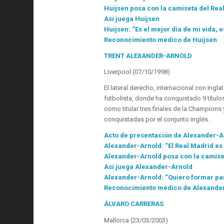
Huijsen posa con la camiseta del Rea
Así juega Huijsen
Huijsen: “Es el mejor día de mi vida, 
Reconocimiento médico de Huijsen
TRENT ALEXANDER-ARNOLD
Liverpool (07/10/1998)
El lateral derecho, internacional con Ingl
futbolista, donde ha conquistado 9 títul
como titular tres finales de la Champions
conquistadas por el conjunto inglés.
Acto de presentación de Alexander-A
Alexander-Arnold: “El Real Madrid es 
Alexander-Arnold posa con la camise
Así juega Alexander-Arnold
Alexander-Arnold: “Quiero formar part
Reconocimiento médico de Alexande
ÁLVARO CARRERAS
Mallorca (23/03/2003)