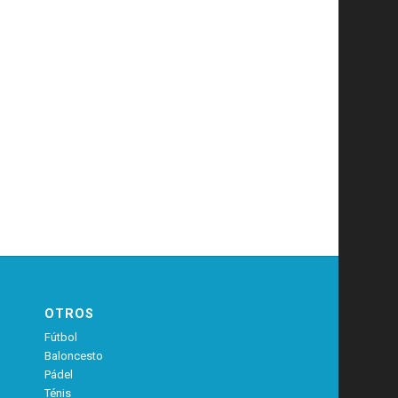
OTROS
Fútbol
Baloncesto
Pádel
Ténis