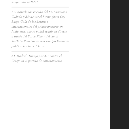
temporada 2026/27
FC. Barcelona: Escudo del FC Barcelona
Cuándo y dónde ver el Birmingham City-
Barça Guía de los horarios
internacionales del primer amistoso en
Inglaterra, que se podrá seguir en directo
a través del Barça Play y del canal
YouTube Premium Primer Equipo Fecha de
publicación hace 2 horas
AT. Madrid: Triunfo por 4-1 contra el
Getafe en el partido de entrenamiento