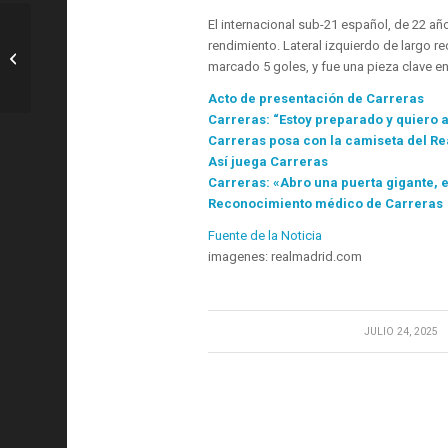
El internacional sub-21 español, de 22 a
R. Murcia: Ekain ya está en Murcia y
rendimiento. Lateral izquierdo de largo r
supera el reconocimiento médico en
marcado 5 goles, y fue una pieza clave en
I...
Acto de presentación de Carreras
Carreras: “Estoy preparado y quiero a
Carreras posa con la camiseta del Re
Así juega Carreras
Carreras: «Abro una puerta gigante, e
Reconocimiento médico de Carreras
Fuente de la Noticia
imagenes: realmadrid.com
/
JULIO 24, 2025