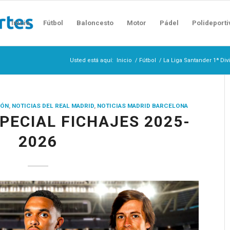
Inicio
Fútbol
Baloncesto
Motor
Pádel
Polideporti
Usted está aquí:
Inicio
/
Fútbol
/
La Liga Santander 1ª Div
IÓN
,
NOTICIAS DEL REAL MADRID
,
NOTICIAS MADRID BARCELONA
SPECIAL FICHAJES 2025-
2026