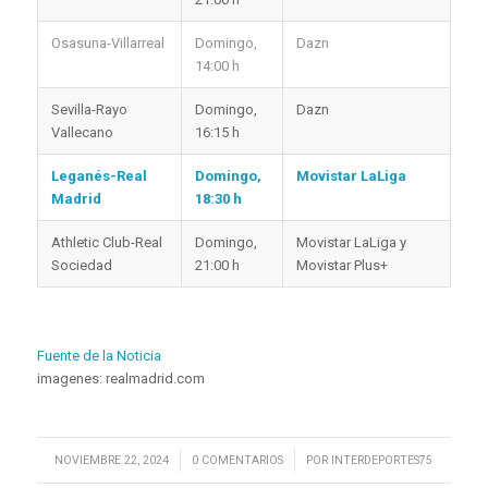
Osasuna-Villarreal
Domingo,
Dazn
14:00 h
Sevilla-Rayo
Domingo,
Dazn
Vallecano
16:15 h
Leganés-Real
Domingo,
Movistar LaLiga
Madrid
18:30 h
Athletic Club-Real
Domingo,
Movistar LaLiga y
Sociedad
21:00 h
Movistar Plus+
Fuente de la Noticia
imagenes: realmadrid.com
/
/
NOVIEMBRE 22, 2024
0 COMENTARIOS
POR
INTERDEPORTES75