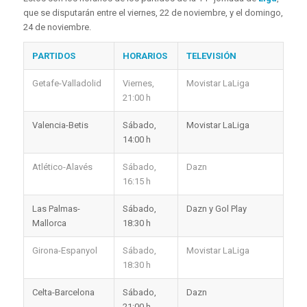
que se disputarán entre el viernes, 22 de noviembre, y el domingo,
24 de noviembre.
PARTIDOS
HORARIOS
TELEVISIÓN
Getafe-Valladolid
Viernes,
Movistar LaLiga
21:00 h
Valencia-Betis
Sábado,
Movistar LaLiga
14:00 h
Atlético-Alavés
Sábado,
Dazn
16:15 h
Las Palmas-
Sábado,
Dazn y Gol Play
Mallorca
18:30 h
Girona-Espanyol
Sábado,
Movistar LaLiga
18:30 h
Celta-Barcelona
Sábado,
Dazn
21:00 h