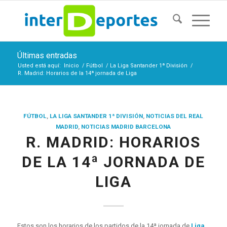
Últimas entradas
Usted está aquí:
Inicio
/
Fútbol
/
La Liga Santander 1ª División
/
R. Madrid: Horarios de la 14ª jornada de Liga
FÚTBOL
,
LA LIGA SANTANDER 1ª DIVISIÓN
,
NOTICIAS DEL REAL
MADRID
,
NOTICIAS MADRID BARCELONA
R. MADRID: HORARIOS
DE LA 14ª JORNADA DE
LIGA
Estos son los horarios de los partidos de la 14ª jornada de
Liga
,