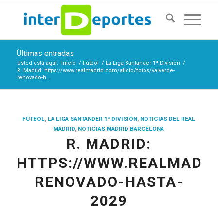
Últimas entradas
Usted está aquí:
Inicio
/
Fútbol
/
La Liga Santander 1ª División
/
R. Madrid: https://www.realmadrid.com/aficio/fotos/valverde-
renovado-h...
FÚTBOL
,
LA LIGA SANTANDER 1ª DIVISIÓN
,
NOTICIAS DEL REAL
MADRID
,
NOTICIAS MADRID BARCELONA
R. MADRID:
HTTPS://WWW.REALMADRI
RENOVADO-HASTA-
2029