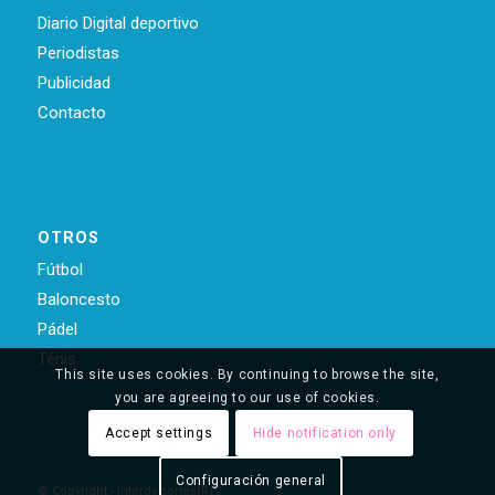
Diario Digital deportivo
Periodistas
Publicidad
Contacto
OTROS
Fútbol
Baloncesto
Pádel
Ténis
This site uses cookies. By continuing to browse the site,
you are agreeing to our use of cookies.
Accept settings
Hide notification only
Configuración general
© Copyright - Interdeportes(R)