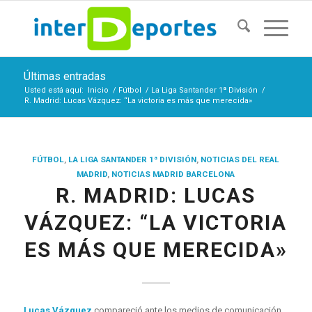
Últimas entradas
Usted está aquí:
Inicio
/
Fútbol
/
La Liga Santander 1ª División
/
R. Madrid: Lucas Vázquez: “La victoria es más que merecida»
FÚTBOL
,
LA LIGA SANTANDER 1ª DIVISIÓN
,
NOTICIAS DEL REAL
MADRID
,
NOTICIAS MADRID BARCELONA
R. MADRID: LUCAS
VÁZQUEZ: “LA VICTORIA
ES MÁS QUE MERECIDA»
Lucas Vázquez
compareció ante los medios de comunicación