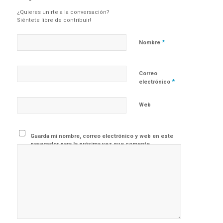
¿Quieres unirte a la conversación?
Siéntete libre de contribuir!
*
Nombre
Correo
*
electrónico
Web
Guarda mi nombre, correo electrónico y web en este
navegador para la próxima vez que comente.