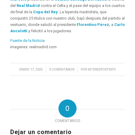
del
Real Madrid
contra el Celta y el pase del equipo a los cuartos
de final de la
Copa del Rey
. La leyenda madridista, que
conquistó 25 títulos con nuestro club, bajó después del partido al
vestuario, donde saludó al presidente
Florentino Pérez,
a
Carlo
Ancelotti
y felicitó a los jugadores.
Fuente de la Noticia
imagenes: realmadrid.com
/
/
ENERO 17, 2025
0 COMENTARIOS
POR
INTERDEPORTES75
0
COMENTARIOS
Dejar un comentario