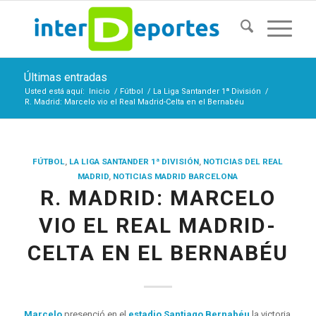
Últimas entradas
Usted está aquí:
Inicio
/
Fútbol
/
La Liga Santander 1ª División
/
R. Madrid: Marcelo vio el Real Madrid-Celta en el Bernabéu
FÚTBOL
,
LA LIGA SANTANDER 1ª DIVISIÓN
,
NOTICIAS DEL REAL
MADRID
,
NOTICIAS MADRID BARCELONA
R. MADRID: MARCELO
VIO EL REAL MADRID-
CELTA EN EL BERNABÉU
Marcelo
presenció en el
estadio Santiago Bernabéu
la victoria