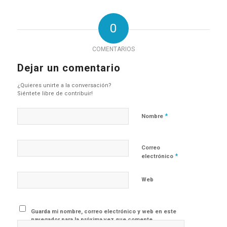
0
COMENTARIOS
Dejar un comentario
¿Quieres unirte a la conversación?
Siéntete libre de contribuir!
*
Nombre
Correo
*
electrónico
Web
Guarda mi nombre, correo electrónico y web en este
navegador para la próxima vez que comente.