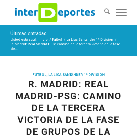
Últimas entradas
Usted está aquí:
Inicio
/
Fútbol
/
La Liga Santander 1ª División
/
R. Madrid: Real Madrid-PSG: camino de la tercera victoria de la fase
de...
FÚTBOL
,
LA LIGA SANTANDER 1ª DIVISIÓN
R. MADRID: REAL
MADRID-PSG: CAMINO
DE LA TERCERA
VICTORIA DE LA FASE
DE GRUPOS DE LA