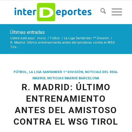
Últimas entradas
Usted está aquí:
Inicio
/
Fútbol
/
La Liga Santander 1ª División
/
R. Madrid: Último entrenamiento antes del amistoso contra el WSG
Tiro...
FÚTBOL
,
LA LIGA SANTANDER 1ª DIVISIÓN
,
NOTICIAS DEL REAL
MADRID
,
NOTICIAS MADRID BARCELONA
R. MADRID: ÚLTIMO
ENTRENAMIENTO
ANTES DEL AMISTOSO
CONTRA EL WSG TIROL