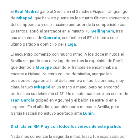
El
Real Madrid
ganó al Sevilla en el Sánchez-Pizjuán. Un gran gol
de
Mbappé
, que ha visto puerta en los cuatro últimos encuentros
del campeonato y es el máximo anotador de la competición con
29 tantos, abrió el marcador en el minuto 75.
Bellingham
, tras
una asistencia de
Gonzalo
, certificó en el 87’ el triunfo en el
último partido a domicilio de la
Liga
.
El encuentro comenzó con mucho ritmo. A los doce minutos el
Sevilla se quedó con diez jugadores tras la expulsión de Badé,
que derribó a
Mbappé
cuando el francés se encaminaba a
encarar a Nyland. Nuestro equipo dominaba, aunque las
ocasiones llegaron al final de la primera mitad. La primera, muy
clara, la tuvo
Mbappé
en un mano a mano, pero no encontró
portería en su definición el 43’. Un minuto más tarde, un centro de
Fran García
golpeó en Agoumé y el balón se estrelló en el
larguero. En el añadido, también pudo marcar el Sevilla, pero
García Pascual no estuvo acertado ante
Lunin
.
Disfruta en RM Play con todos los vídeos de este partido
Nada más comenzar la segunda mitad, Isaac fue expulsado por