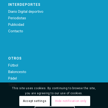
INTERDEPORTES
Diario Digital deportivo
Periodistas
Publicidad
Contacto
OTROS
Fútbol
Baloncesto
Pádel
Ténis
This site uses cookies. By continuing to browse the site,
you are agreeing to our use of cookies.
Accept settings
Hide notification only