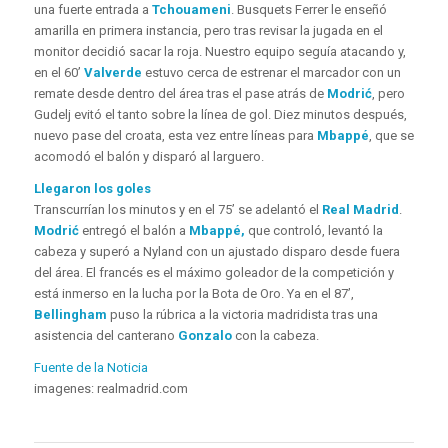
una fuerte entrada a
Tchouameni
. Busquets Ferrer le enseñó
amarilla en primera instancia, pero tras revisar la jugada en el
monitor decidió sacar la roja. Nuestro equipo seguía atacando y,
en el 60’
Valverde
estuvo cerca de estrenar el marcador con un
remate desde dentro del área tras el pase atrás de
Modrić
, pero
Gudelj evitó el tanto sobre la línea de gol. Diez minutos después,
nuevo pase del croata, esta vez entre líneas para
Mbappé
, que se
acomodó el balón y disparó al larguero.
Llegaron los goles
Transcurrían los minutos y en el 75’ se adelantó el
Real Madrid
.
Modrić
entregó el balón a
Mbappé,
que controló, levantó la
cabeza y superó a Nyland con un ajustado disparo desde fuera
del área.
El francés es el máximo goleador de la competición y
está inmerso en la lucha por la Bota de Oro. Ya en el 87’,
Bellingham
puso la rúbrica a la victoria madridista tras una
asistencia del canterano
Gonzalo
con la cabeza.
Fuente de la Noticia
imagenes: realmadrid.com