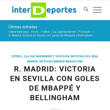
Últimas entradas
Usted está aquí:
Inicio
/
Fútbol
/
La Liga Santander 1ª División
/
R. Madrid: Victoria en Sevilla con goles de Mbappé y Bellingham
FÚTBOL
,
LA LIGA SANTANDER 1ª DIVISIÓN
,
NOTICIAS DEL REAL
MADRID
,
NOTICIAS MADRID BARCELONA
R. MADRID: VICTORIA
EN SEVILLA CON GOLES
DE MBAPPÉ Y
BELLINGHAM