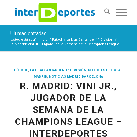
Últimas entradas
Usted está aquí:
Inicio
/
Fútbol
/
La Liga Santander 1ª División
/
R. Madrid: Vini Jr., Jugador de la Semana de la Champions League –...
FÚTBOL
,
LA LIGA SANTANDER 1ª DIVISIÓN
,
NOTICIAS DEL REAL
MADRID
,
NOTICIAS MADRID BARCELONA
R. MADRID: VINI JR.,
JUGADOR DE LA
SEMANA DE LA
CHAMPIONS LEAGUE –
INTERDEPORTES