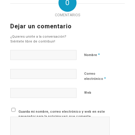
0
COMENTARIOS
Dejar un comentario
¿Quieres unirte a la conversación?
Siéntete libre de contribuir!
*
Nombre
Correo
*
electrónico
Web
Guarda mi nombre, correo electrónico y web en este
navegador para la próxima vez que comente.