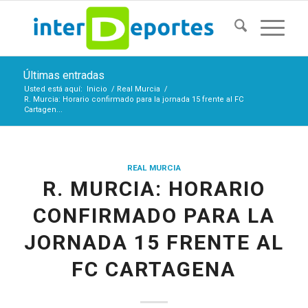
Últimas entradas
Usted está aquí:
Inicio
/
Real Murcia
/
R. Murcia: Horario confirmado para la jornada 15 frente al FC
Cartagen...
REAL MURCIA
R. MURCIA: HORARIO
CONFIRMADO PARA LA
JORNADA 15 FRENTE AL
FC CARTAGENA