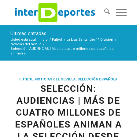
Últimas entradas
Usted está aquí:
Inicio
/
Fútbol
/
La Liga Santander 1ª División
/
Noticias del Sevilla
/
Selección: AUDIENCIAS | Más de cuatro millones de españoles
animan a ...
FÚTBOL
,
NOTICIAS DEL SEVILLA
,
SELECCIÓN ESPAÑOLA
SELECCIÓN:
AUDIENCIAS | MÁS DE
CUATRO MILLONES DE
ESPAÑOLES ANIMAN A
LA SELECCIÓN DESDE