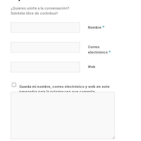
¿Quieres unirte a la conversación?
Siéntete libre de contribuir!
*
Nombre
Correo
*
electrónico
Web
Guarda mi nombre, correo electrónico y web en este
navegador para la próxima vez que comente.