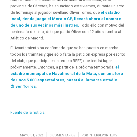
provincia de Cáceres, ha anunciado este viernes, durante un acto
de homenaje al jugador sevillano Óliver Torres, que
el estadio
local, donde juega el Moralo CP, llevará ahora el nombre
de uno de sus vecinos más ilustres.
Todo ello con motivo del
centenario del club, del que partió Óliver con 12 años, rumbo al
Atlético de Madrid.
El Ayuntamiento ha confirmado que se han puesto en marcha
todos los trámites y que sólo falta la petición expresa por escrito
del club, que participa en la tercera RFEF, que tendrá lugar
próximamente. Entonces, a partir de la próxima temporada,
el
estadio municipal de Navalmoral de la Mata, con un aforo
de unos 5.000 espectadores, pasará a llamarse estadio
Óliver Torres
.
Fuente de la noticia
/
/
MAYO 31, 2022
0 COMENTARIOS
POR
INTERDEPORTES75