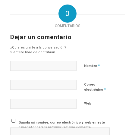
0
COMENTARIOS
Dejar un comentario
¿Quieres unirte a la conversación?
Siéntete libre de contribuir!
*
Nombre
Correo
*
electrónico
Web
Guarda mi nombre, correo electrónico y web en este
navegador para la próxima vez que comente.