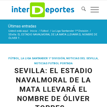
Últimas entradas
Usted está aquí:
Inicio
/
Fútbol
/
La Liga Santander 1ª División
/
SEvilla: EL ESTADIO NAVALMORAL DE LA MATA LLEVARÁ EL NOMBRE DE
ÓLIVER T...
FÚTBOL
,
LA LIGA SANTANDER 1ª DIVISIÓN
,
NOTICIAS DEL SEVILLA
,
NOTICIAS FUTBOL PORTADA
SEVILLA: EL ESTADIO
NAVALMORAL DE LA
MATA LLEVARÁ EL
NOMBRE DE ÓLIVER