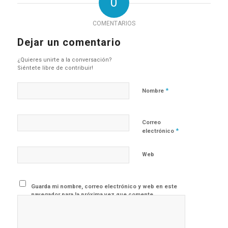
0
COMENTARIOS
Dejar un comentario
¿Quieres unirte a la conversación?
Siéntete libre de contribuir!
*
Nombre
Correo
*
electrónico
Web
Guarda mi nombre, correo electrónico y web en este
navegador para la próxima vez que comente.