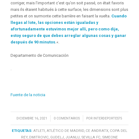
corriger, mais l’important c’est qu’on soit passé, on était favoris
mais ils étaient habitués à cette surface, les dimensions sont plus
petites et on surmonte cette barrière en faisant la vuelta.
Cuando
llegas al lote, las opciones están igualadas y
afortunadamente estuvimos mejor allí, pero como dije,
estoy seguro de que debes arreglar algunas cosas y ganar
después de 90 minutos.
«.
Departamento de Comunicación
.
Fuente de la noticia
/
/
DICIEMBRE 16, 2021
0 COMENTARIOS
POR
INTERDEPORTES75
ETIQUETAS:
ATLETI
,
ATLÉTICO DE MADRID
,
CE ANDRATX
,
COPA DEL
REY
,
DMITROVIC
,
GUDELJ
,
JUANLU
,
SEVILLA FC
,
SIMEONE