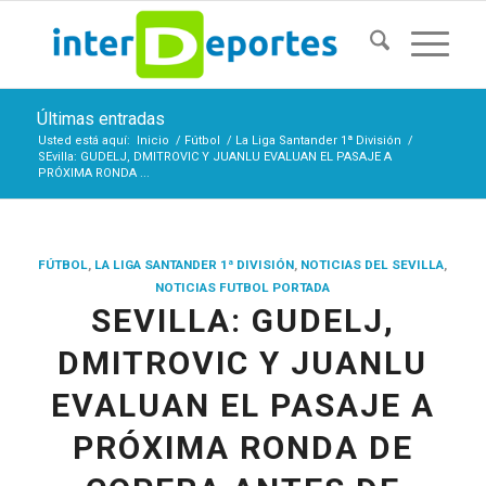
Últimas entradas
Usted está aquí:
Inicio
/
Fútbol
/
La Liga Santander 1ª División
/
SEvilla: GUDELJ, DMITROVIC Y JUANLU EVALUAN EL PASAJE A
PRÓXIMA RONDA ...
FÚTBOL
,
LA LIGA SANTANDER 1ª DIVISIÓN
,
NOTICIAS DEL SEVILLA
,
NOTICIAS FUTBOL PORTADA
SEVILLA: GUDELJ,
DMITROVIC Y JUANLU
EVALUAN EL PASAJE A
PRÓXIMA RONDA DE