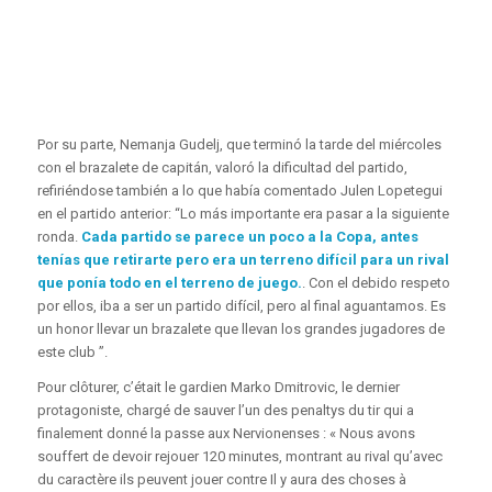
Por su parte, Nemanja Gudelj, que terminó la tarde del miércoles
con el brazalete de capitán, valoró la dificultad del partido,
refiriéndose también a lo que había comentado Julen Lopetegui
en el partido anterior: “Lo más importante era pasar a la siguiente
ronda.
Cada partido se parece un poco a la Copa, antes
tenías que retirarte pero era un terreno difícil para un rival
que ponía todo en el terreno de juego.
. Con el debido respeto
por ellos, iba a ser un partido difícil, pero al final aguantamos. Es
un honor llevar un brazalete que llevan los grandes jugadores de
este club ”.
Pour clôturer, c’était le gardien Marko Dmitrovic, le dernier
protagoniste, chargé de sauver l’un des penaltys du tir qui a
finalement donné la passe aux Nervionenses : « Nous avons
souffert de devoir rejouer 120 minutes, montrant au rival qu’avec
du caractère ils peuvent jouer contre Il y aura des choses à