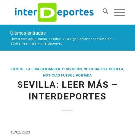
Últimas entradas
Usted está aquí:
Inicio
/
Fútbol
/
La Liga Santander 1ª División
/
SEvilla: leer más – Interdeportes
FÚTBOL
,
LA LIGA SANTANDER 1ª DIVISIÓN
,
NOTICIAS DEL SEVILLA
,
NOTICIAS FUTBOL PORTADA
SEVILLA: LEER MÁS –
INTERDEPORTES
15/02/2023