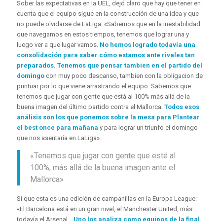
Sober las expectativas en la UEL, dejó claro que hay que tener en
cuenta que el equipo sigue en la construcción de una idea y que
no puede olvidarse de LaLiga: «Sabemos que en la inestabilidad
que navegamos en estos tiempos, tenemos que lograr una y
luego ver a que lugar vamos.
No hemos logrado todavía una
consolidación para saber cómo estamos ante rivales tan
preparados. Tenemos que pensar tambien en el partido del
domingo
con muy poco descanso, tambien con la obligacion de
puntuar por lo que viene arrastrando el equipo. Sabemos que
tenemos que jugar con gente que está al 100% más allá de la
buena imagen del último partido contra el Mallorca.
Todos esos
análisis son los que ponemos sobre la mesa para Plantear
el best once para mañana
y para lograr un triunfo el domingo
que nos asentaría en LaLiga».
«Tenemos que jugar con gente que esté al
100%, más allá de la buena imagen ante el
Mallorca»
Sí que esta es una edición de campanillas en la Europa League:
«El Barcelona está en un gran nivel, el Manchester United, más
todavía el Arsenal…
Uno los analiza como equipos de la final