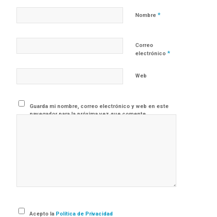
*
Nombre
Correo
*
electrónico
Web
Guarda mi nombre, correo electrónico y web en este
navegador para la próxima vez que comente.
Acepto la
Política de Privacidad