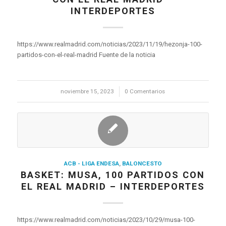
INTERDEPORTES
https://www.realmadrid.com/noticias/2023/11/19/hezonja-100-
partidos-con-el-real-madrid Fuente de la noticia
noviembre 15, 2023
/
0 Comentarios
ACB - LIGA ENDESA
,
BALONCESTO
BASKET: MUSA, 100 PARTIDOS CON
EL REAL MADRID – INTERDEPORTES
https://www.realmadrid.com/noticias/2023/10/29/musa-100-