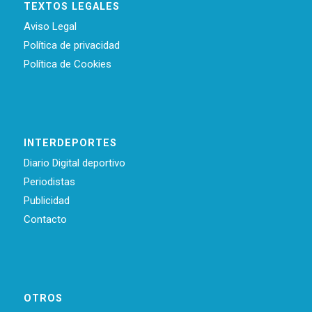
TEXTOS LEGALES
Aviso Legal
Política de privacidad
Política de Cookies
INTERDEPORTES
Diario Digital deportivo
Periodistas
Publicidad
Contacto
OTROS