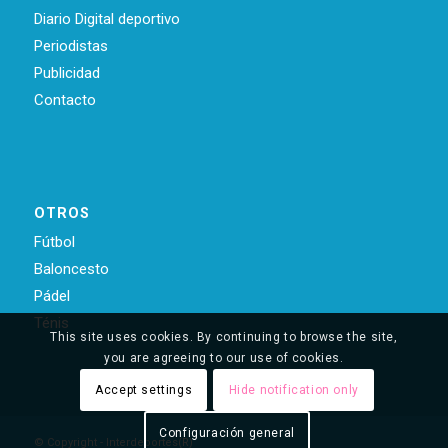
Diario Digital deportivo
Periodistas
Publicidad
Contacto
OTROS
Fútbol
Baloncesto
Pádel
Ténis
This site uses cookies. By continuing to browse the site,
you are agreeing to our use of cookies.
Accept settings
Hide notification only
Configuración general
© Copyright - Interdeportes(R)