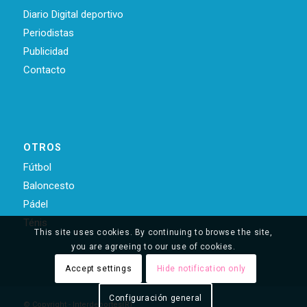
Diario Digital deportivo
Periodistas
Publicidad
Contacto
OTROS
Fútbol
Baloncesto
Pádel
Ténis
This site uses cookies. By continuing to browse the site,
you are agreeing to our use of cookies.
Accept settings
Hide notification only
Configuración general
© Copyright - Interdeportes(R)