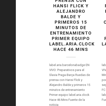
PRENSA CON
HANSI FLICK Y
ALEJANDRO
BALDE Y
PRIMEROS 15
MINUTOS DE
ENTRENAMIENTO
PRIMER EQUIPO
LABEL.ARIA.CLOCK
L
HACE 46 MINS
label.aria.barcelonabadge EN
lab
VIVO: Preparativos para el
VIV
Slavia Praga-Barça Ruedas de
Mir
prensa con Hansi Flick y
po
Alejandro Balde y primeros 15
se
minutos de entrenamiento
FC 
Primer equipo label.aria.clock
lab
Hace 46 Mins Fuente de la
Fue
noticia