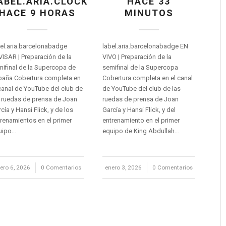
ABEL.ARIA.CLOCK
HACE 33
HACE 9 HORAS
MINUTOS
el.aria.barcelonabadge
label.aria.barcelonabadge EN
ISAR | Preparación de la
VIVO | Preparación de la
ifinal de la Supercopa de
semifinal de la Supercopa
paña Cobertura completa en
Cobertura completa en el canal
canal de YouTube del club de
de YouTube del club de las
 ruedas de prensa de Joan
ruedas de prensa de Joan
cía y Hansi Flick, y de los
García y Hansi Flick, y del
renamientos en el primer
entrenamiento en el primer
uipo…
equipo de King Abdullah…
ero 6, 2026
/
0 Comentarios
enero 3, 2026
/
0 Comentarios