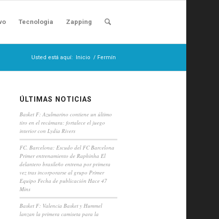
vo
Tecnologia
Zapping
Usted está aquí:
Inicio
/
Fermín
ÚLTIMAS NOTICIAS
Basket F: Azulmarino contiene un último
tiro en el recámara: fortalece el juego
interior con Lydia Rivers
FC. Barcelona: Escudo del FC Barcelona
Primer entrenamiento de Raphinha El
delantero brasileño entrena por primera
vez tras incorporarse al grupo Primer
Equipo Fecha de publicación Hace 47
Mins
Basket F: Valencia Basket y Hummel
lanzan la primera camiseta para la