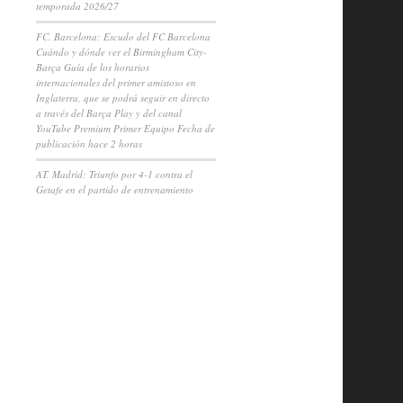
temporada 2026/27
FC. Barcelona: Escudo del FC Barcelona
Cuándo y dónde ver el Birmingham City-
Barça Guía de los horarios
internacionales del primer amistoso en
Inglaterra, que se podrá seguir en directo
ABADGE
a través del Barça Play y del canal
YouTube Premium Primer Equipo Fecha de
publicación hace 2 horas
AT. Madrid: Triunfo por 4-1 contra el
Getafe en el partido de entrenamiento