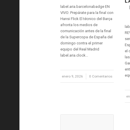
L
label.aria.barcelonabadge EN
VIVO: Prepárate para la final con
Hansi Flick El técnico del Barça
afronta los medios de
lab
comunicación antes de la final
REV
de la Supercopa de España del
sem
domingo contra el primer
Es
equipo del Real Madrid
el 
label.aria.clock…
las
Gar
ent
eq
enero 9, 2026
/
0 Comentarios
en