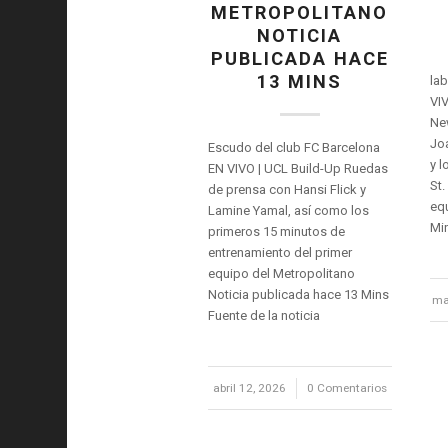
METROPOLITANO
NOTICIA
PUBLICADA HACE
13 MINS
lab
VIV
New
Joa
Escudo del club FC Barcelona
y l
EN VIVO | UCL Build-Up Ruedas
St.
de prensa con Hansi Flick y
equ
Lamine Yamal, así como los
Min
primeros 15 minutos de
entrenamiento del primer
equipo del Metropolitano
Noticia publicada hace 13 Mins
ma
Fuente de la noticia
abril 12, 2026
/
0 Comentarios