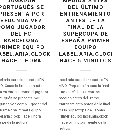
JUGADOR
MEDIOS ANTES
PORTUGUÉS SE
DEL ÚLTIMO
PRESENTA POR
ENTRENAMIENTO
SEGUNDA VEZ
ANTES DE LA
COMO JUGADOR
FINAL DE LA
DEL FC
SUPERCOPA DE
BARCELONA
ESPAÑA PRIMER
PRIMER EQUIPO
EQUIPO
ABEL.ARIA.CLOCK
LABEL.ARIA.CLOCK
HACE 1 HORA
HACE 5 MINUTOS
el.aria.barcelonabadge EN
label.aria.barcelonabadge EN
O: Cancelo firma contrato
VIVO: Preparación para la final
a en directo cómo el jugador
Eric García habla con los
rtugués se presenta por
medios antes del último
gunda vez como jugador del
entrenamiento antes de la final
Barcelona Primer Equipo
de la Supercopa de España
el.aria.clock Hace 1 hora
Primer equipo label.aria.clock
nte de la noticia
Hace 5 minutos Fuente de la
noticia