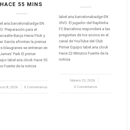
HACE 55 MINS
label.aria.barcelonabadge EN
VIVO: El jugador del Raphinha
el.aria.barcelonabadge EN
FC Barcelona responderá a las
O: Preparación para el
preguntas de los socios en el
castle-Barça Hansi Flick y
canal de YouTube del Club
n García afrontan la prensa
Primer Equipo label.aria.clock
os blaugranes se entrenan en
Hace 22 Minutos Fuente de la
 James' Park El primer
noticia
ipo label.aria.clock Hace 55
s Fuente de la noticia
febrero 23, 2026
/
0 Comentarios
rzo 8, 2026
/
0 Comentarios