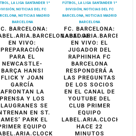
TBOL
,
LA LIGA SANTANDER 1ª
FÚTBOL
,
LA LIGA SANTANDER 1ª
DIVISIÓN
,
NOTICIAS DEL FC
DIVISIÓN
,
NOTICIAS DEL FC
RCELONA
,
NOTICIAS MADRID
BARCELONA
,
NOTICIAS MADRID
BARCELONA
BARCELONA
FC. BARCELONA:
FC. BARCELONA:
ABEL.ARIA.BARCELONABADGE
LABEL.ARIA.BARCELON
EN VIVO:
EN VIVO: EL
PREPARACIÓN
JUGADOR DEL
PARA EL
RAPHINHA FC
NEWCASTLE-
BARCELONA
BARÇA HANSI
RESPONDERÁ A
FLICK Y JOAN
LAS PREGUNTAS
GARCÍA
DE LOS SOCIOS
AFRONTAN LA
EN EL CANAL DE
PRENSA Y LOS
YOUTUBE DEL
BLAUGRANES SE
CLUB PRIMER
NTRENAN EN ST.
EQUIPO
JAMES’ PARK EL
LABEL.ARIA.CLOCK
PRIMER EQUIPO
HACE 22
ABEL.ARIA.CLOCK
MINUTOS