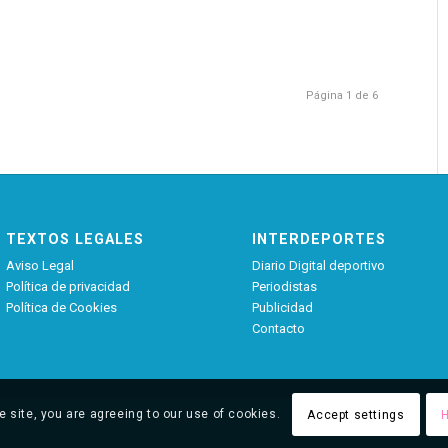
Página 1 de 6
TEXTOS LEGALES
INTERDEPORTES
Aviso Legal
Diario Digital deportivo
Política de privacidad
Periodistas
Política de Cookies
Publicidad
Contacto
e site, you are agreeing to our use of cookies.
Accept settings
H