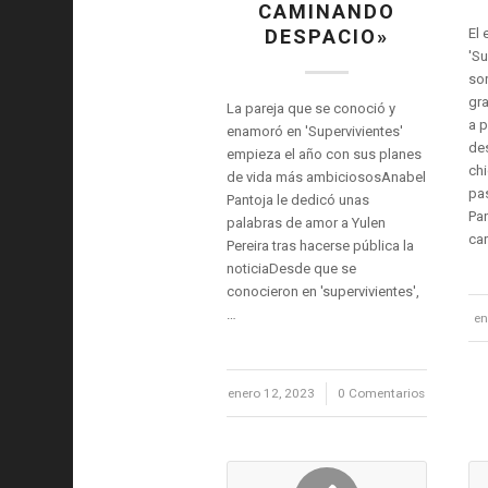
CAMINANDO
DESPACIO»
El 
'Su
sor
gra
La pareja que se conoció y
a p
enamoró en 'Supervivientes'
des
empieza el año con sus planes
ch
de vida más ambiciososAnabel
pas
Pantoja le dedicó unas
Pan
palabras de amor a Yulen
ca
Pereira tras hacerse pública la
noticiaDesde que se
conocieron en 'supervivientes',
…
en
enero 12, 2023
/
0 Comentarios