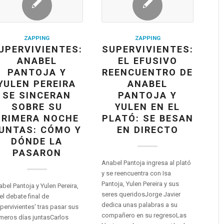
ZAPPING
ZAPPING
UPERVIVIENTES:
SUPERVIVIENTES:
ANABEL
EL EFUSIVO
PANTOJA Y
REENCUENTRO DE
YULEN PEREIRA
ANABEL
SE SINCERAN
PANTOJA Y
SOBRE SU
YULEN EN EL
PRIMERA NOCHE
PLATÓ: SE BESAN
UNTAS: CÓMO Y
EN DIRECTO
DÓNDE LA
PASARON
Anabel Pantoja ingresa al plató
y se reencuentra con Isa
Pantoja, Yulen Pereira y sus
bel Pantoja y Yulen Pereira,
seres queridosJorge Javier
el debate final de
dedica unas palabras a su
pervivientes' tras pasar sus
compañero en su regresoLas
meros días juntasCarlos