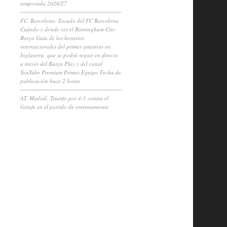
temporada 2026/27
FC. Barcelona: Escudo del FC Barcelona
Cuándo y dónde ver el Birmingham City-
Barça Guía de los horarios
internacionales del primer amistoso en
Inglaterra, que se podrá seguir en directo
a través del Barça Play y del canal
YouTube Premium Primer Equipo Fecha de
publicación hace 2 horas
AT. Madrid: Triunfo por 4-1 contra el
Getafe en el partido de entrenamiento