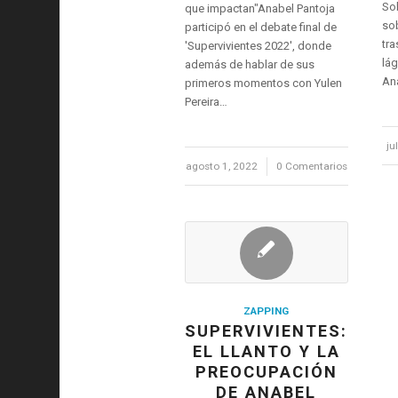
Sob
que impactan"Anabel Pantoja
so
participó en el debate final de
tra
'Supervivientes 2022', donde
lág
además de hablar de sus
An
primeros momentos con Yulen
Pereira…
ju
agosto 1, 2022
/
0 Comentarios
ZAPPING
SUPERVIVIENTES:
EL LLANTO Y LA
PREOCUPACIÓN
DE ANABEL