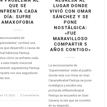
N PROBLEMA AL
REGRESA AL
QUE SE
LUGAR DONDE
ENFRENTA CADA
VIVIÓ CON OMAR
DÍA: SUFRE
SÁNCHEZ Y SE
AMAXOFOBIA
PONE
NOSTÁLGICA:
«FUE
 exconcursante de
MARAVILLOSO
pervivientes' confesó una
COMPARTIR 5
ia que desarrolló a causa de
AÑOS CONTIGO»
mal hábitoIsa Pantoja
plica cómo se enfrenta cada
 a este miedo irracional
La exconcursante de
entando superarloIsa Pantoja
'Supervivientes' visita el pueblo
mparte con sus seguidores
donde vivía con Omar en Gran
das sus…
CanariaAnabel Pantoja se pone
nostálgica y escribe una
profunda reflexiónAnabel
ero 19, 2023
/
0 Comentarios
Pantoja se encuentra en Gran
Canaria, la isla que se convirtió
en su segundo…