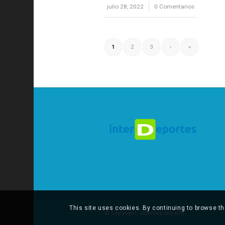
julio 28, 2022
/
0 Comentarios
1
2
3
›
»
This site uses cookies. By continuing to browse th
© Copyright - Interdeportes(R)