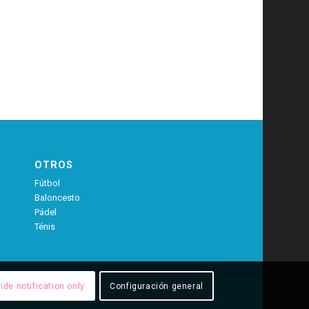
OTROS
Fútbol
Baloncesto
Pádel
Ténis
ide notification only
Configuración general