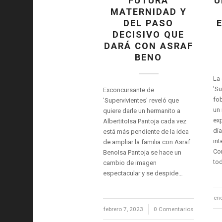
FUTURA
U
MATERNIDAD Y
DEL PASO
DECISIVO QUE
DARÁ CON ASRAF
BENO
La
'Su
Exconcursante de
fob
'Supervivientes' reveló que
un 
quiere darle un hermanito a
ex
AlbertitoIsa Pantoja cada vez
día
está más pendiente de la idea
int
de ampliar la familia con Asraf
Co
BenoIsa Pantoja se hace un
to
cambio de imagen
espectacular y se despide…
en
febrero 7, 2023
/
0 Comentarios