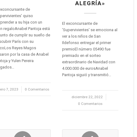
ALEGRÍA»
exconcursante de
pervivientes' quiso
prender a su hija con un
El exconcursante de
n regaloAnabel Pantoja está
'Supervivientes' se emociona al
unto de cumplir su sueño de
ver a los niños de San
cubrir París con su
Ildefonso entregar el primer
icoLos Reyes Magos
premioEl número 05490 fue
aron por la casa de Anabel
premiado en el sorteo
toja y Yulen Pereira
extraordinario de Navidad con
rgados…
4.000.000 de eurosAnabel
Pantoja siguió y transmitió…
ero 7, 2023
/
0 Comentarios
diciembre 22, 2022
/
0 Comentarios