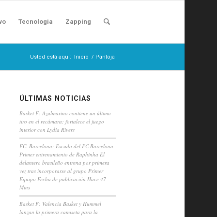
vo
Tecnologia
Zapping
Usted está aquí:
Inicio
/
Pantoja
ÚLTIMAS NOTICIAS
Basket F: Azulmarino contiene un último
tiro en el recámara: fortalece el juego
interior con Lydia Rivers
FC. Barcelona: Escudo del FC Barcelona
Primer entrenamiento de Raphinha El
delantero brasileño entrena por primera
vez tras incorporarse al grupo Primer
Equipo Fecha de publicación Hace 47
Mins
Basket F: Valencia Basket y Hummel
lanzan la primera camiseta para la