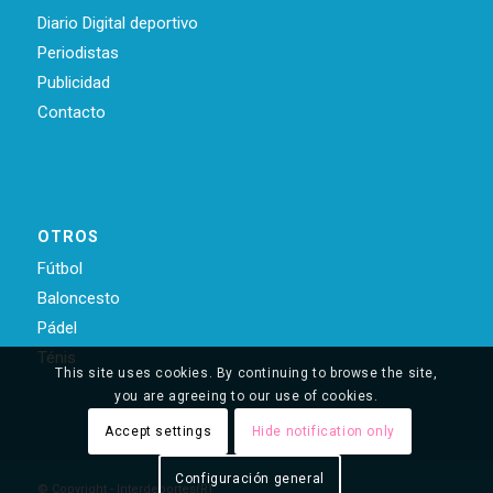
Diario Digital deportivo
Periodistas
Publicidad
Contacto
OTROS
Fútbol
Baloncesto
Pádel
Ténis
This site uses cookies. By continuing to browse the site,
you are agreeing to our use of cookies.
Accept settings
Hide notification only
Configuración general
© Copyright - Interdeportes(R)