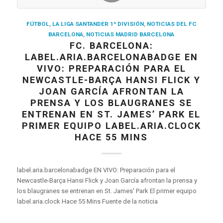
FÚTBOL
,
LA LIGA SANTANDER 1ª DIVISIÓN
,
NOTICIAS DEL FC
BARCELONA
,
NOTICIAS MADRID BARCELONA
FC. BARCELONA:
LABEL.ARIA.BARCELONABADGE EN
VIVO: PREPARACIÓN PARA EL
NEWCASTLE-BARÇA HANSI FLICK Y
JOAN GARCÍA AFRONTAN LA
PRENSA Y LOS BLAUGRANES SE
ENTRENAN EN ST. JAMES’ PARK EL
PRIMER EQUIPO LABEL.ARIA.CLOCK
HACE 55 MINS
label.aria.barcelonabadge EN VIVO: Preparación para el
Newcastle-Barça Hansi Flick y Joan García afrontan la prensa y
los blaugranes se entrenan en St. James' Park El primer equipo
label.aria.clock Hace 55 Mins Fuente de la noticia