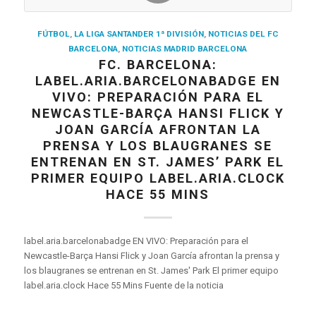
FÚTBOL
,
LA LIGA SANTANDER 1ª DIVISIÓN
,
NOTICIAS DEL FC
BARCELONA
,
NOTICIAS MADRID BARCELONA
FC. BARCELONA:
LABEL.ARIA.BARCELONABADGE EN
VIVO: PREPARACIÓN PARA EL
NEWCASTLE-BARÇA HANSI FLICK Y
JOAN GARCÍA AFRONTAN LA
PRENSA Y LOS BLAUGRANES SE
ENTRENAN EN ST. JAMES’ PARK EL
PRIMER EQUIPO LABEL.ARIA.CLOCK
HACE 55 MINS
label.aria.barcelonabadge EN VIVO: Preparación para el
Newcastle-Barça Hansi Flick y Joan García afrontan la prensa y
los blaugranes se entrenan en St. James' Park El primer equipo
label.aria.clock Hace 55 Mins Fuente de la noticia