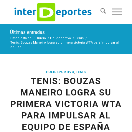
Últimas entradas
Usted está aquí:
Inicio
/
Polideportivo
/
Tenis
/
Tenis: Bouzas Maneiro logra su primera victoria WTA para impulsar al
equipo...
POLIDEPORTIVO
,
TENIS
TENIS: BOUZAS
MANEIRO LOGRA SU
PRIMERA VICTORIA WTA
PARA IMPULSAR AL
EQUIPO DE ESPAÑA