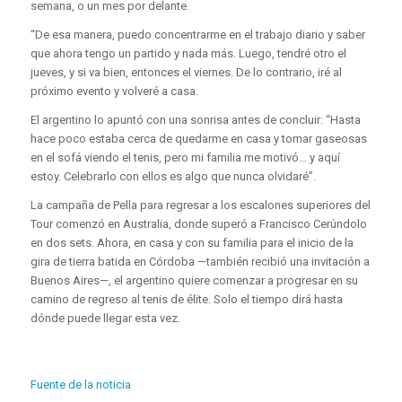
semana, o un mes por delante.
“De esa manera, puedo concentrarme en el trabajo diario y saber
que ahora tengo un partido y nada más. Luego, tendré otro el
jueves, y si va bien, entonces el viernes. De lo contrario, iré al
próximo evento y volveré a casa.
El argentino lo apuntó con una sonrisa antes de concluir: “Hasta
hace poco estaba cerca de quedarme en casa y tomar gaseosas
en el sofá viendo el tenis, pero mi familia me motivó… y aquí
estoy. Celebrarlo con ellos es algo que nunca olvidaré”.
La campaña de Pella para regresar a los escalones superiores del
Tour comenzó en Australia, donde superó a Francisco Cerúndolo
en dos sets. Ahora, en casa y con su familia para el inicio de la
gira de tierra batida en Córdoba —también recibió una invitación a
Buenos Aires—, el argentino quiere comenzar a progresar en su
camino de regreso al tenis de élite. Solo el tiempo dirá hasta
dónde puede llegar esta vez.
Fuente de la noticia