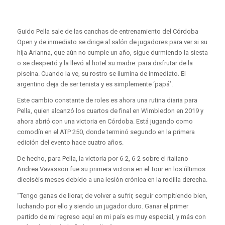
Guido Pella sale de las canchas de entrenamiento del Córdoba
Open y de inmediato se dirige al salón de jugadores para ver si su
hija Arianna, que aún no cumple un año, sigue durmiendo la siesta
o se despertó y la llevó al hotel su madre. para disfrutar de la
piscina. Cuando la ve, su rostro se ilumina de inmediato. El
argentino deja de ser tenista y es simplemente ‘papá’.
Este cambio constante de roles es ahora una rutina diaria para
Pella, quien alcanzó los cuartos de final en Wimbledon en 2019 y
ahora abrió con una victoria en Córdoba. Está jugando como
comodín en el ATP 250, donde terminó segundo en la primera
edición del evento hace cuatro años.
De hecho, para Pella, la victoria por 6-2, 6-2 sobre el italiano
Andrea Vavassori fue su primera victoria en el Tour en los últimos
dieciséis meses debido a una lesión crónica en la rodilla derecha.
“Tengo ganas de llorar, de volver a sufrir, seguir compitiendo bien,
luchando por ello y siendo un jugador duro. Ganar el primer
partido de mi regreso aquí en mi país es muy especial, y más con