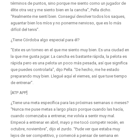
términos de puntos, sino porque me siento como un jugador de
élite otra vez y me siento bien en la cancha”, Pella dicho.
“Realmente me sentí bien. Conseguí devolver todos los saques,
aguantar bien los míos y no ponerme nervioso, que es lo más
difícil del tenis”.
¿Tiene Córdoba algo especial para él?
“Este es un torneo en el que me siento muy bien. Es una ciudad en
la que me gusta jugar. La cancha es bastante rápida, la pelota es
rápida pero es una pelota un poco más pesada, así que significa
que puedes controlarla”, dijo Pella. “De hecho, me he estado
preparando muy bien. Llegué aquí el viernes, así que tuve tiempo
de entrenar”.
[ATP APP]
¿Tiene una meta específica para las próximas semanas o meses?
“Nunca me puse metas a largo plazo porque cuando las hacía,
cuando comenzaba a entrenar, me volvía a sentir muy mal.
Empecé a entrenar en abril, mayo y me tocó competir recién, en
octubre, noviembre”, dijo el zurdo. “Pude ver que estaba muy
lejos de ser competitivo, y comencé a pensar de semana en