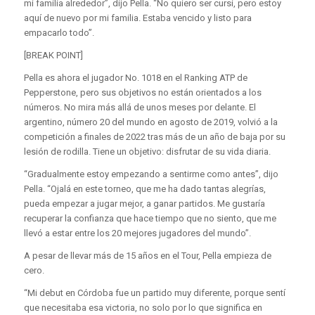
mi familia alrededor”, dijo Pella. “No quiero ser cursi, pero estoy
aquí de nuevo por mi familia. Estaba vencido y listo para
empacarlo todo”.
[BREAK POINT]
Pella es ahora el jugador No. 1018 en el Ranking ATP de
Pepperstone, pero sus objetivos no están orientados a los
números. No mira más allá de unos meses por delante. El
argentino, número 20 del mundo en agosto de 2019, volvió a la
competición a finales de 2022 tras más de un año de baja por su
lesión de rodilla. Tiene un objetivo: disfrutar de su vida diaria.
“Gradualmente estoy empezando a sentirme como antes”, dijo
Pella. “Ojalá en este torneo, que me ha dado tantas alegrías,
pueda empezar a jugar mejor, a ganar partidos. Me gustaría
recuperar la confianza que hace tiempo que no siento, que me
llevó a estar entre los 20 mejores jugadores del mundo”.
A pesar de llevar más de 15 años en el Tour, Pella empieza de
cero.
“Mi debut en Córdoba fue un partido muy diferente, porque sentí
que necesitaba esa victoria, no solo por lo que significa en