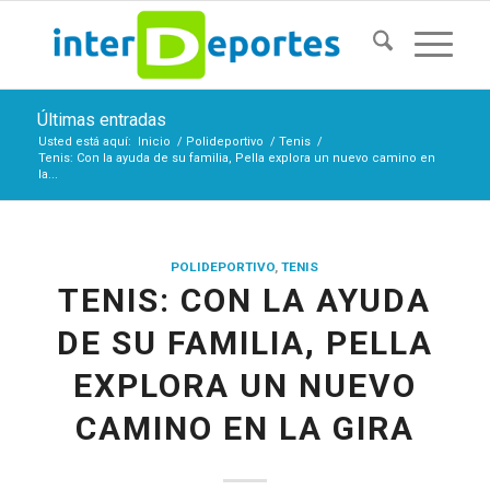
Últimas entradas
Usted está aquí:
Inicio
/
Polideportivo
/
Tenis
/
Tenis: Con la ayuda de su familia, Pella explora un nuevo camino en
la...
POLIDEPORTIVO
,
TENIS
TENIS: CON LA AYUDA
DE SU FAMILIA, PELLA
EXPLORA UN NUEVO
CAMINO EN LA GIRA