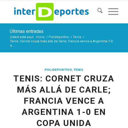
Últimas entradas
Usted está aquí:
Inicio
/
Polideportivo
/
Tenis
/
Tenis: Cornet cruza más allá de Carle; Francia vence a Argentina 1-0
e...
POLIDEPORTIVO
,
TENIS
TENIS: CORNET CRUZA
MÁS ALLÁ DE CARLE;
FRANCIA VENCE A
ARGENTINA 1-0 EN
COPA UNIDA