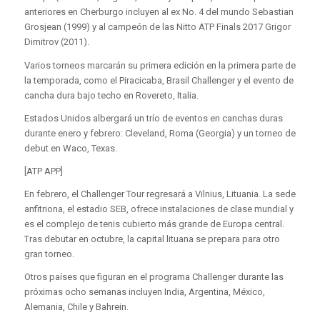
anteriores en Cherburgo incluyen al ex No. 4 del mundo Sebastian
Grosjean (1999) y al campeón de las Nitto ATP Finals 2017 Grigor
Dimitrov (2011).
Varios torneos marcarán su primera edición en la primera parte de
la temporada, como el Piracicaba, Brasil Challenger y el evento de
cancha dura bajo techo en Rovereto, Italia.
Estados Unidos albergará un trío de eventos en canchas duras
durante enero y febrero: Cleveland, Roma (Georgia) y un torneo de
debut en Waco, Texas.
[ATP APP]
En febrero, el Challenger Tour regresará a Vilnius, Lituania. La sede
anfitriona, el estadio SEB, ofrece instalaciones de clase mundial y
es el complejo de tenis cubierto más grande de Europa central.
Tras debutar en octubre, la capital lituana se prepara para otro
gran torneo.
Otros países que figuran en el programa Challenger durante las
próximas ocho semanas incluyen India, Argentina, México,
Alemania, Chile y Bahrein.