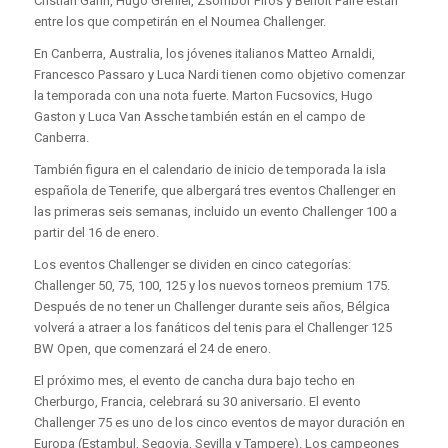
Cristian Garin, Hugo Grenier, Zsombor Piros y Benoit Paire están
entre los que competirán en el Noumea Challenger.
En Canberra, Australia, los jóvenes italianos Matteo Arnaldi,
Francesco Passaro y Luca Nardi tienen como objetivo comenzar
la temporada con una nota fuerte. Marton Fucsovics, Hugo
Gaston y Luca Van Assche también están en el campo de
Canberra.
También figura en el calendario de inicio de temporada la isla
española de Tenerife, que albergará tres eventos Challenger en
las primeras seis semanas, incluido un evento Challenger 100 a
partir del 16 de enero.
Los eventos Challenger se dividen en cinco categorías:
Challenger 50, 75, 100, 125 y los nuevos torneos premium 175.
Después de no tener un Challenger durante seis años, Bélgica
volverá a atraer a los fanáticos del tenis para el Challenger 125
BW Open, que comenzará el 24 de enero.
El próximo mes, el evento de cancha dura bajo techo en
Cherburgo, Francia, celebrará su 30 aniversario. El evento
Challenger 75 es uno de los cinco eventos de mayor duración en
Europa (Estambul, Segovia, Sevilla y Tampere). Los campeones