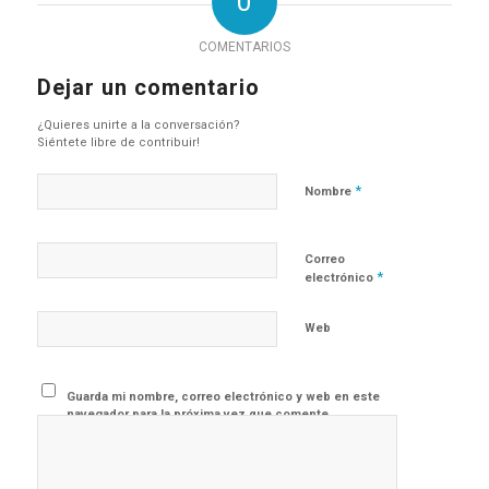
0
COMENTARIOS
Dejar un comentario
¿Quieres unirte a la conversación?
Siéntete libre de contribuir!
*
Nombre
Correo
*
electrónico
Web
Guarda mi nombre, correo electrónico y web en este
navegador para la próxima vez que comente.