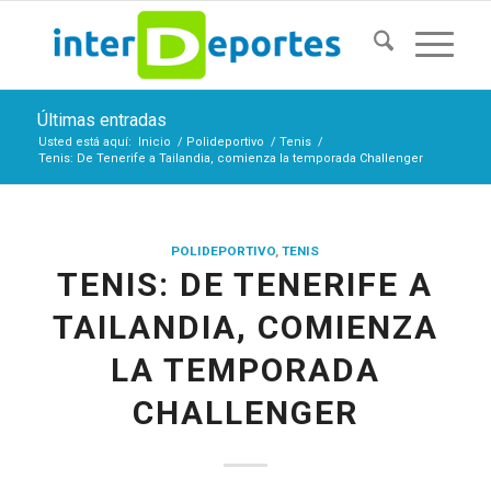
Últimas entradas
Usted está aquí:
Inicio
/
Polideportivo
/
Tenis
/
Tenis: De Tenerife a Tailandia, comienza la temporada Challenger
POLIDEPORTIVO
,
TENIS
TENIS: DE TENERIFE A
TAILANDIA, COMIENZA
LA TEMPORADA
CHALLENGER